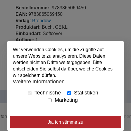
Bestellnummer:
9783865069450
EAN:
9783865069450
Verlag:
Brendow
Produktart:
Buch, GEKL
Einbandart:
Softcover
Auflage:
1
Sprache:
Deutsch
Wir verwenden Cookies, um die Zugriffe auf
Seitenzahl:
160 Seiten
unsere Website zu analysieren. Diese Daten
veröffentlicht:
24.03.2017
werden nicht an Dritte weitergegeben. Bitte
Abmessungen:
13.5 x 20.5 cm
entscheiden Sie selbst darüber, welche Cookies
wir speichern dürfen.
Weitere Informationen.
Technische
Statistiken
Marketing
rmator - verblüffend, überraschend, herausfordernd. So haben 
Ja, ich stimme zu