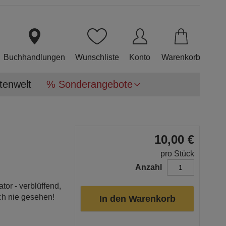
Direkt
zum
Inhalt
Buchhandlungen
Wunschliste
Konto
Warenkorb
tenwelt
% Sonderangebote
10,00 €
pro Stück
Anzahl
or - verblüffend,
ch nie gesehen!
In den Warenkorb