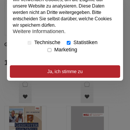
unsere Website zu analysieren. Diese Daten
werden nicht an Dritte weitergegeben. Bitte
entscheiden Sie selbst darüber, welche Cookies
wir speichern dürfen.
Weitere Informationen.
Technische
Statistiken
Glücksmomente
David und seine
Marketing
Geschichte mit
Gott
14,00 €
14,00 €
Ja, ich stimme zu
ARTIKEL
ARTIKEL
MERKEN
MERKEN