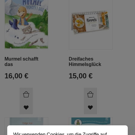
Murmel schafft
Dreifaches
das
Himmelsglück
16,00 €
15,00 €
ARTIKEL
ARTIKEL
MERKEN
MERKEN
Wir verwenden Cookies, um die Zugriffe auf