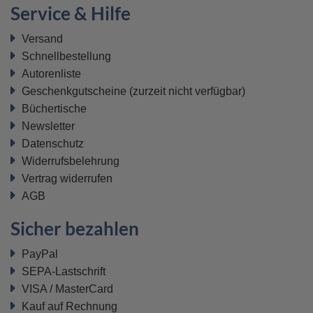
Service & Hilfe
Sie haben Lust auf einen Kaffee? Bei ALPHA kein
Problem!
Versand
Schnellbestellung
Autorenliste
Geschenkgutscheine
(zurzeit nicht verfügbar)
Büchertische
Newsletter
Datenschutz
Widerrufsbelehrung
Umtausch mit Geld-zurück-Garantie
Vertrag widerrufen
Sie haben das falsche Buch gekauft und wollen es
AGB
jetzt zurückgeben? Nutzen Sie einfach unsere Geld-
zurück-Garantie!
Sicher bezahlen
PayPal
SEPA-Lastschrift
VISA / MasterCard
Kauf auf Rechnung