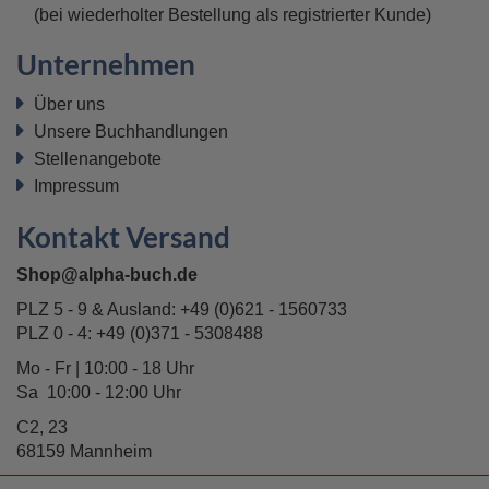
(bei wiederholter Bestellung als registrierter Kunde)
W-LAN
Unternehmen
Viele ALPHA-Filialen bieten Ihnen Zugang zum
kostenfreien W-LAN.
Über uns
Unsere Buchhandlungen
Stellenangebote
Impressum
Kontakt Versand
Shop@alpha-buch.de
Gutscheine
PLZ 5 - 9 & Ausland:
+49 (0)621 - 1560733
Sie suchen nach einer praktischen Geschenkidee?
PLZ 0 - 4:
+49 (0)371 - 5308488
Unsere tollen ALPHA-Gutscheine könnten die
Mo - Fr | 10:00 - 18 Uhr
Lösung sein!
Sa 10:00 - 12:00 Uhr
C2, 23
68159 Mannheim