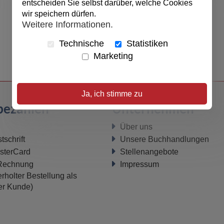
entscheiden Sie selbst darüber, welche Cookies
wir speichern dürfen.
Weitere Informationen.
Technische
Statistiken
Marketing
Ja, ich stimme zu
bezahlen
Unternehmen
Über uns
schrift
Unsere Buchhandlungen
sterCard
Stellenangebote
 Rechnung
Impressum
rholter Bestellung als
ter Kunde)