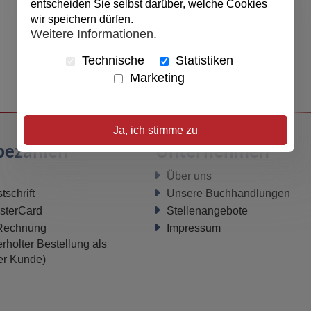
entscheiden Sie selbst darüber, welche Cookies
wir speichern dürfen.
Weitere Informationen.
Technische
Statistiken
Marketing
Ja, ich stimme zu
bezahlen
Unternehmen
Über uns
schrift
Unsere Buchhandlungen
sterCard
Stellenangebote
 Rechnung
Impressum
rholter Bestellung als
ter Kunde)