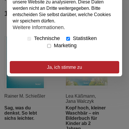
unsere Website zu analysieren. Diese Daten
Einschulung
werden nicht an Dritte weitergegeben. Bitte
14,00 €
12,00 €
entscheiden Sie selbst darüber, welche Cookies
wir speichern dürfen.
Weitere Informationen.
Technische
Statistiken
Marketing
Ja, ich stimme zu
Rainer M. Schießler
Lea Käßmann
,
Jana Walczyk
Sag, was du
Kopf hoch, kleiner
denkst. So lebt
Waschbär – ein
sichs leichter.
Bilderbuch für
Kinder ab 2
Jahren