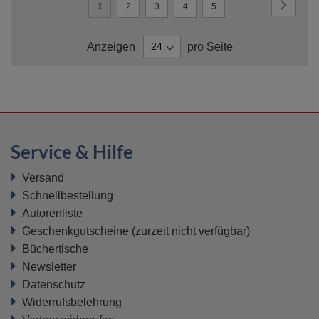
Seite
Seite
Weiter
Sie
Seite
Seite
Seite
Seite
1
2
3
4
5
lesen
Anzeigen
pro Seite
gerade
Seite
Service & Hilfe
Versand
Schnellbestellung
Autorenliste
Geschenkgutscheine
(zurzeit nicht verfügbar)
Büchertische
Newsletter
Datenschutz
Widerrufsbelehrung