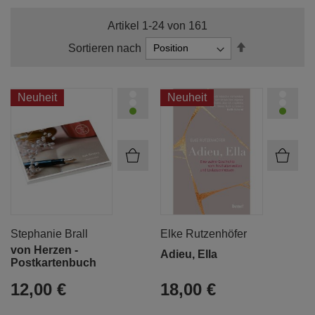
Artikel
1
-
24
von
161
In
Sortieren nach
absteigender
Reihenfolge
Neuheit
Neuheit
Stephanie Brall
Elke Rutzenhöfer
von Herzen -
Adieu, Ella
Postkartenbuch
12,00 €
18,00 €