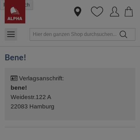
Dire
Filtern nach
zum
Inha
Bene!
Verlagsanschrift:
bene!
Weidestr.122 A
22083 Hamburg