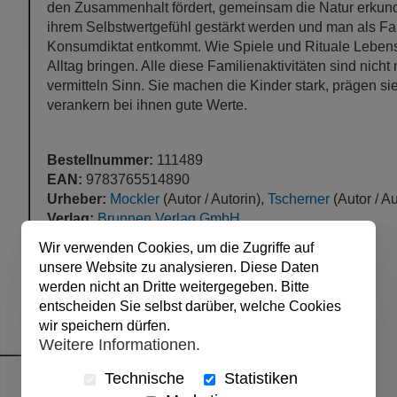
den Zusammenhalt fördert, gemeinsam die Natur erkund
ihrem Selbstwertgefühl gestärkt werden und man als F
Konsumdiktat entkommt. Wie Spiele und Rituale Lebens
Alltag bringen. Alle diese Familienaktivitäten sind nicht 
vermitteln Sinn. Sie machen die Kinder stark, prägen sie
verankern bei ihnen gute Werte.
Bestellnummer:
111489
EAN:
9783765514890
Urheber:
Mockler
(Autor / Autorin),
Tscherner
(Autor / Au
Verlag:
Brunnen Verlag GmbH
Produktart:
Buch, PB
Wir verwenden Cookies, um die Zugriffe auf
Einbandart:
Buch
unsere Website zu analysieren. Diese Daten
Sprache:
Deutsch
werden nicht an Dritte weitergegeben. Bitte
Seitenzahl:
144 Seiten
entscheiden Sie selbst darüber, welche Cookies
veröffentlicht:
01.09.2011
wir speichern dürfen.
Abmessungen:
17 x 24 cm
Weitere Informationen.
Technische
Statistiken