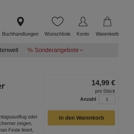
Direkt
zum
Inhalt
Buchhandlungen
Wunschliste
Konto
Warenkorb
tenwelt
% Sonderangebote
14,99 €
er
pro Stück
Anzahl
ntagsausflug oder
In den Warenkorb
cherner zeigen,
an Feste feiert,