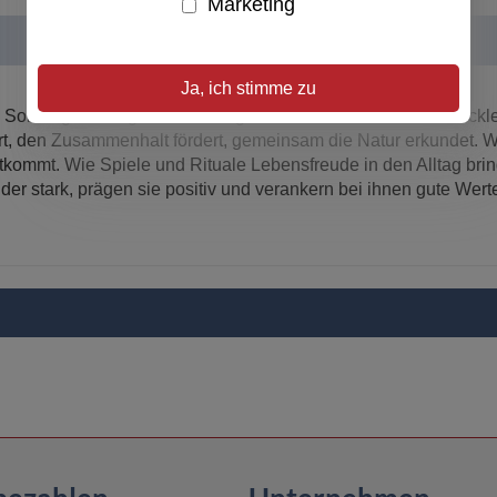
Marketing
Ja, ich stimme zu
Sonntagsausflug oder bei langen Autofahrten. Susanne Mockle
t, den Zusammenhalt fördert, gemeinsam die Natur erkundet. Wi
mmt. Wie Spiele und Rituale Lebensfreude in den Alltag bringen
der stark, prägen sie positiv und verankern bei ihnen gute Wert