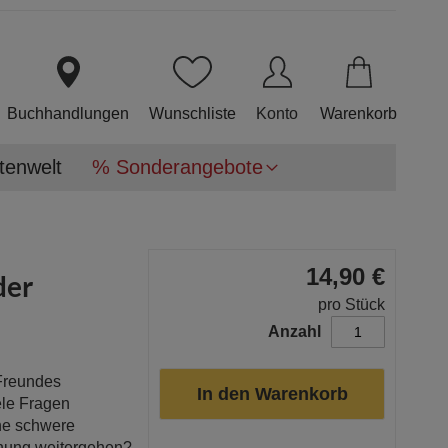
Direkt
zum
Inhalt
Buchhandlungen
Wunschliste
Konto
Warenkorb
tenwelt
% Sonderangebote
14,90 €
der
pro Stück
Anzahl
 Freundes
In den Warenkorb
ele Fragen
ine schwere
ehung weitergehen?