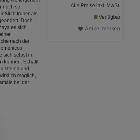
Alle Preise inkl. MwSt.
r noch so
eßlich früher als
Verfügbar
 geändert. Doch
aya es sich
Artikel merken
einer
uche nach der
 Domenicos
 sich selbst in
n können. Schafft
u stellen und
wirklich möglich,
amals bei der