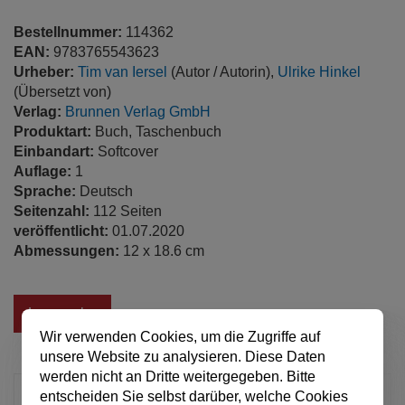
Bestellnummer:
114362
EAN:
9783765543623
Urheber:
Tim van Iersel
(Autor / Autorin),
Ulrike Hinkel
(Übersetzt von)
Verlag:
Brunnen Verlag GmbH
Produktart:
Buch, Taschenbuch
Einbandart:
Softcover
Auflage:
1
Sprache:
Deutsch
Seitenzahl:
112 Seiten
veröffentlicht:
01.07.2020
Abmessungen:
12 x 18.6 cm
Leseprobe
Wir verwenden Cookies, um die Zugriffe auf
unsere Website zu analysieren. Diese Daten
werden nicht an Dritte weitergegeben. Bitte
5,00 €
entscheiden Sie selbst darüber, welche Cookies