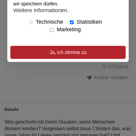
wir speichern dürfen.
pro Stück
Weitere Informationen.
Anzahl
Technische
Statistiken
Marketing
In den Warenkorb
Ja, ich stimme zu
Alle Preise inkl. MwSt.
Verfügbar
Artikel merken
Details
Was geschieht mit ihrem Glauben, wenn Menschen
dement werden? Vergessen selbst treue Christen das, was
lange Jahre ihr Leben geprägt und getragen hat? Und