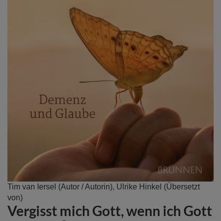
Zum
Tim van Iersel
(Autor / Autorin),
Ulrike Hinkel
(Übersetzt
Anfang
von)
Vergisst mich Gott, wenn ich Gott
der
Bildergalerie