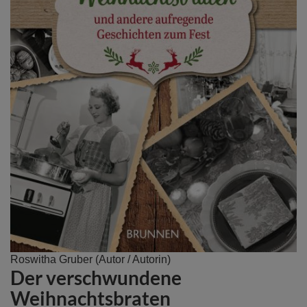
Zum
Roswitha Gruber
(Autor / Autorin)
Der verschwundene
Anfang
der
Weihnachtsbraten
Bildergalerie