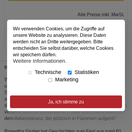
Alle Preise inkl. MwSt.
Verfügbar
Wir verwenden Cookies, um die Zugriffe auf
unsere Website zu analysieren. Diese Daten
Artikel merken
werden nicht an Dritte weitergegeben. Bitte
entscheiden Sie selbst darüber, welche Cookies
wir speichern dürfen.
Weitere Informationen.
Details
Technische
Statistiken
Marketing
Weihnachten endlich Zeit für Besinnlichkeit? Nicht
unbedingt!
So manches Weihnachtsfest bringt auch die eine oder
andere Überraschung mit sich und man fragt sich: Wer hat
Ja, ich stimme zu
den Weihnachtsbraten geklaut? Wieso landet der Nikolaus
versehentlich im Kohlenkeller? Oder was macht man mit
dem Adventskranz, der plötzlich in Flammen aufgeht?
Roswitha Gruber hat Geschichten zum Fest aus rund 60