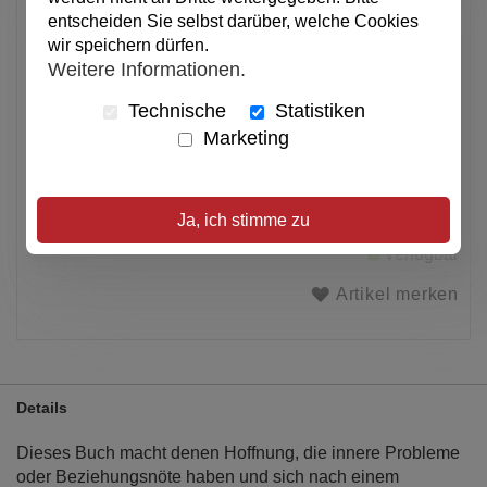
19,90 €
entscheiden Sie selbst darüber, welche Cookies
pro Stück
wir speichern dürfen.
Weitere Informationen.
Anzahl
Technische
Statistiken
In den Warenkorb
Marketing
Alle Preise inkl. MwSt.
Ja, ich stimme zu
Verfügbar
Artikel merken
Details
Dieses Buch macht denen Hoffnung, die innere Probleme
oder Beziehungsnöte haben und sich nach einem