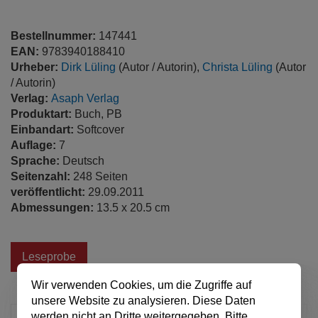
Bestellnummer:
147441
EAN:
9783940188410
Urheber:
Dirk Lüling
(Autor / Autorin),
Christa Lüling
(Autor
/ Autorin)
Verlag:
Asaph Verlag
Produktart:
Buch, PB
Einbandart:
Softcover
Auflage:
7
Sprache:
Deutsch
Seitenzahl:
248 Seiten
veröffentlicht:
29.09.2011
Abmessungen:
13.5 x 20.5 cm
Leseprobe
Wir verwenden Cookies, um die Zugriffe auf
unsere Website zu analysieren. Diese Daten
werden nicht an Dritte weitergegeben. Bitte