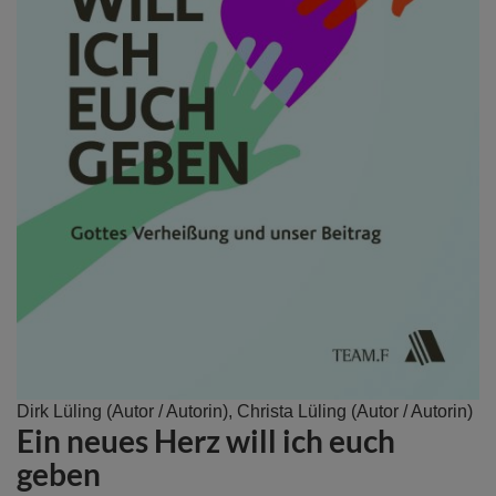
Zum
Dirk Lüling
(Autor / Autorin),
Christa Lüling
(Autor / Autorin)
Ein neues Herz will ich euch
Anfang
der
geben
Bildergalerie