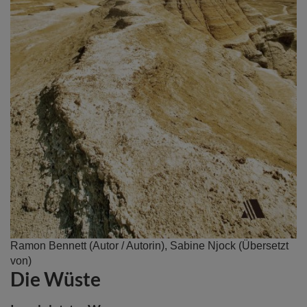
Zum
Ramon Bennett
(Autor / Autorin),
Sabine Njock
(Übersetzt
Anfang
von)
Die Wüste
der
Bildergalerie
springen