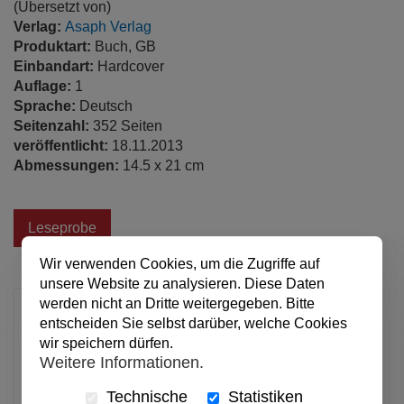
(Übersetzt von)
Verlag:
Asaph Verlag
Produktart:
Buch, GB
Einbandart:
Hardcover
Auflage:
1
Sprache:
Deutsch
Seitenzahl:
352 Seiten
veröffentlicht:
18.11.2013
Abmessungen:
14.5 x 21 cm
Leseprobe
Wir verwenden Cookies, um die Zugriffe auf
unsere Website zu analysieren. Diese Daten
werden nicht an Dritte weitergegeben. Bitte
4,99 €
entscheiden Sie selbst darüber, welche Cookies
pro Stück
wir speichern dürfen.
Weitere Informationen.
Anzahl
Technische
Statistiken