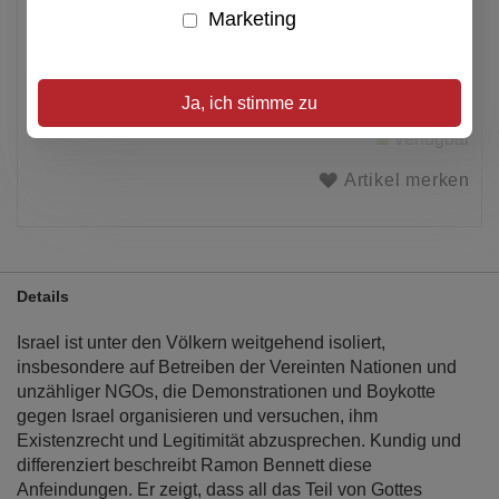
In den Warenkorb
Marketing
Alle Preise inkl. MwSt.
Ja, ich stimme zu
Verfügbar
Artikel merken
Details
Israel ist unter den Völkern weitgehend isoliert,
insbesondere auf Betreiben der Vereinten Nationen und
unzähliger NGOs, die Demonstrationen und Boykotte
gegen Israel organisieren und versuchen, ihm
Existenzrecht und Legitimität abzusprechen. Kundig und
differenziert beschreibt Ramon Bennett diese
Anfeindungen. Er zeigt, dass all das Teil von Gottes