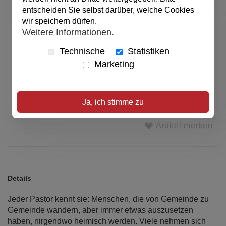
pro Stück
entscheiden Sie selbst darüber, welche Cookies
Anzahl
wir speichern dürfen.
Weitere Informationen.
Technische
Statistiken
In den Warenkorb
Marketing
Alle Preise inkl. MwSt.
Ja, ich stimme zu
Verfügbar
Artikel merken
Details
Jeder Pastor kennt sie: Menschen, die von Gemeinde zu
Gemeinde wandern, aber immer etwas auszusetzen
haben, nirgendwo heimisch werden. Viele nehmen sich