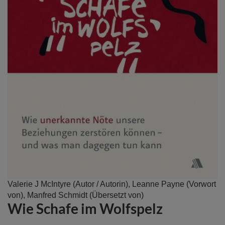
Zum
Valerie J McIntyre
(Autor / Autorin),
Leanne Payne
(Vorwort
Anfang
von),
Manfred Schmidt
(Übersetzt von)
Wie Schafe im Wolfspelz
der
Bildergalerie