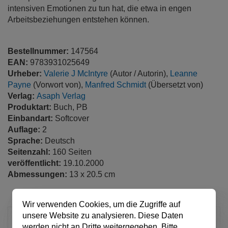
intensiven Emotionen zu tun hat, die etwa in engen
Arbeitsbeziehungen entstehen können.
Bestellnummer:
147564
EAN:
9783931025649
Urheber:
Valerie J McIntyre
(Autor / Autorin),
Leanne
Payne
(Vorwort von),
Manfred Schmidt
(Übersetzt von)
Verlag:
Asaph Verlag
Produktart:
Buch, PB
Einbandart:
Softcover
Auflage:
2
Sprache:
Deutsch
Seitenzahl:
160 Seiten
veröffentlicht:
19.10.2000
Abmessungen:
13 x 20.5 cm
Wir verwenden Cookies, um die Zugriffe auf
unsere Website zu analysieren. Diese Daten
12,80 €
werden nicht an Dritte weitergegeben. Bitte