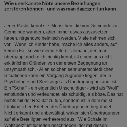
springen
Wie unerkannte Nöte unsere Beziehungen
zerstören können - und was man dagegen tun kann
Jeder Pastor kennt sie: Menschen, die von Gemeinde zu
Gemeinde wandern, aber immer etwas auszusetzen
haben, nirgendwo heimisch werden. Viele nehmen sich
vor: "Wenn ich Kinder habe, mache ich alles anders, auf
keinen Fall so wie meine Eltern!" Jemand, den man
überhaupt noch nicht richtig kennt, ist einem aus nicht
erklärlichen Gründen von der ersten Begegnung an
unsympathisch. - Allen solchen sehr unterschiedlichen
Situationen kann ein Vorgang zugrunde liegen, der in
Psychologie und Seelsorge als Übertragung bekannt ist:
Ein "Schaf" - ein eigentlich Unschuldiger - wird als "Wolf"
empfunden und verleumdet, als schuldig, als böse. Das hat
nichts mit der Realität zu tun, sondern ist in dem meist
frühkindlichen Erleben des Übertragenden begründet.
Nicht erkannt und unbewältigt, wirken sich Übertragungen
auf alle Beteiligten verheerend aus. "Wie Schafe im
Wolfspelz" ist für jeden geschrieben, der mit diesen