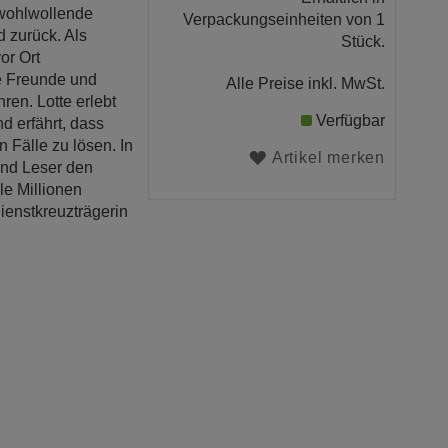
 wohlwollende
Verpackungseinheiten von 1
 zurück. Als
Stück.
or Ort
re Freunde und
Alle Preise inkl. MwSt.
ren. Lotte erlebt
Verfügbar
 erfährt, dass
n Fälle zu lösen. In
Artikel merken
und Leser den
le Millionen
ienstkreuzträgerin