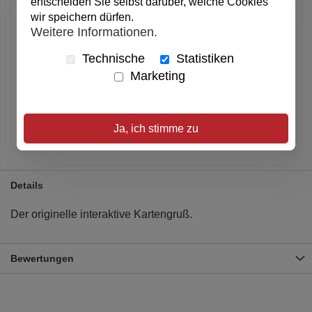
entscheiden Sie selbst darüber, welche Cookies
In den Warenkorb
wir speichern dürfen.
Weitere Informationen.
Technische
Statistiken
Alle Preise inkl. MwSt.
Marketing
Verfügbar
Artikel merken
Ja, ich stimme zu
Details
Der originelle interaktive Kartengruß.
Bewertungen