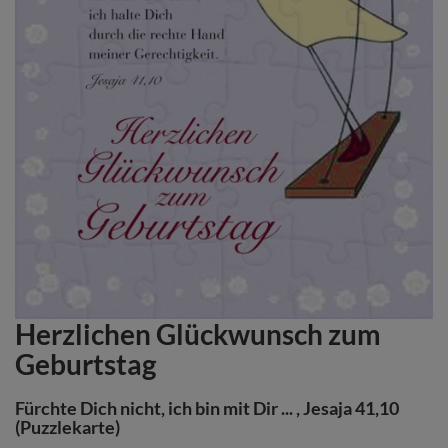
Herzlichen Glückwunsch zum
Zum
Anfang
Geburtstag
der
Bildergalerie
Fürchte Dich nicht, ich bin mit Dir ... , Jesaja 41,10
springen
(Puzzlekarte)