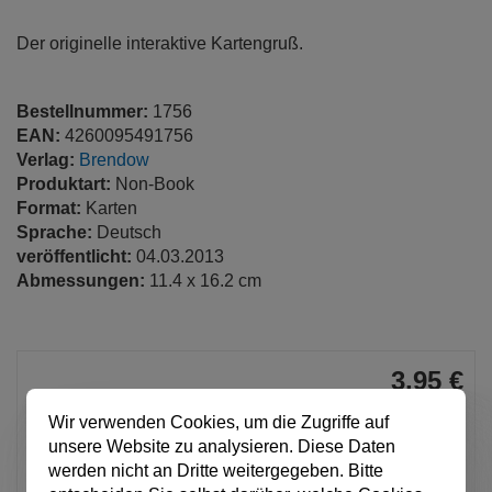
Der originelle interaktive Kartengruß.
Bestellnummer:
1756
EAN:
4260095491756
Verlag:
Brendow
Produktart:
Non-Book
Format:
Karten
Sprache:
Deutsch
veröffentlicht:
04.03.2013
Abmessungen:
11.4 x 16.2 cm
3,95 €
pro Stück
Wir verwenden Cookies, um die Zugriffe auf
Anzahl
unsere Website zu analysieren. Diese Daten
werden nicht an Dritte weitergegeben. Bitte