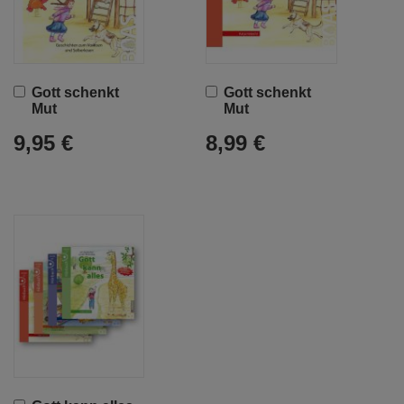
In
In
Gott schenkt
Gott schenkt
den
den
Mut
Mut
Warenkorb
Warenkorb
9,95 €
8,99 €
In