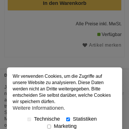
In den Warenkorb
Alle Preise inkl. MwSt.
Verfügbar
Artikel merken
Details
Wir verwenden Cookies, um die Zugriffe auf
unsere Website zu analysieren. Diese Daten
Jonas hat Opas Vase kaputt gemacht, aber er traut sich
werden nicht an Dritte weitergegeben. Bitte
nicht, es ihm zu sagen. Lisa spielt mit ihrem kleinen Bruder
entscheiden Sie selbst darüber, welche Cookies
am Strand, doch plötzlich ist er verschwunden. Moritz ist
wir speichern dürfen.
traurig, weil er viel kleiner ist als die anderen Kinder. Und
Weitere Informationen.
Sarah geht ganz allein einkaufen, aber auf einmal ist
Technische
Statistiken
Mamas Geldbeutel weg. - Was nun? Ob beten hilft? Und
ob Gott wirklich alles weiß?
Marketing