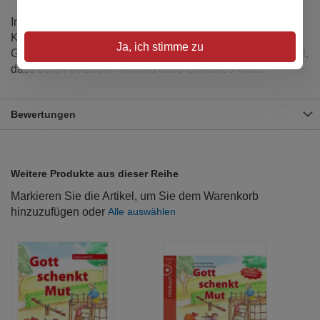
In acht farbig illustrierten Geschichten aus dem
Kinderalltag lernen Kinder im Vorschul- und
Ja, ich stimme zu
Grundschulalter, dass nicht immer alles nach Wunsch läuft,
dass beten trotzdem hilft und dass Gott alles weiß.
Bewertungen
Weitere Produkte aus dieser Reihe
Markieren Sie die Artikel, um Sie dem Warenkorb
hinzuzufügen oder
Alle auswählen