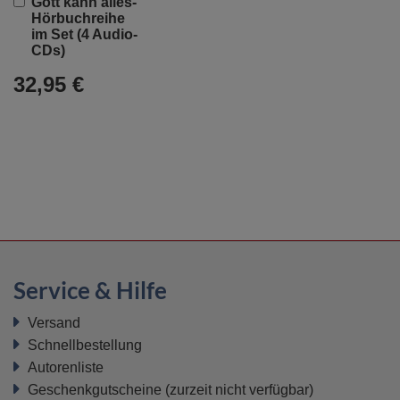
Gott kann alles-
den
Hörbuchreihe
Warenkorb
im Set (4 Audio-
CDs)
32,95 €
Service & Hilfe
Versand
Schnellbestellung
Autorenliste
Geschenkgutscheine
(zurzeit nicht verfügbar)