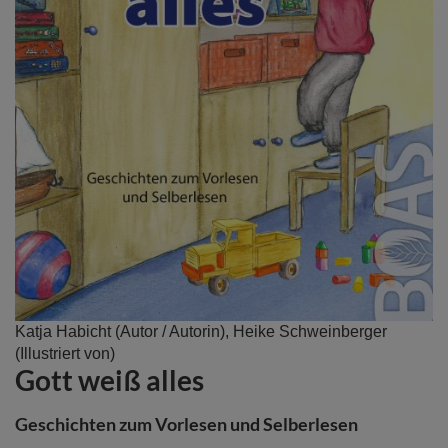
Zum
Katja Habicht
(Autor / Autorin),
Heike Schweinberger
Anfang
(Illustriert von)
Gott weiß alles
der
Bildergalerie
springen
Geschichten zum Vorlesen und Selberlesen