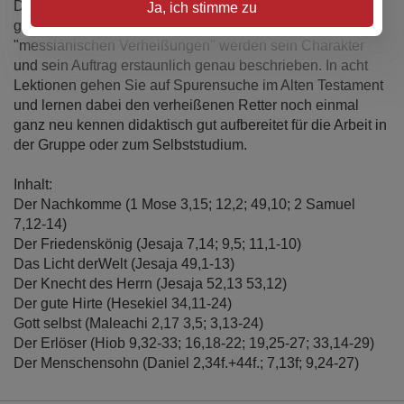
Der verheißene Retter: Vom ersten bis zum letzten Buch
Ja, ich stimme zu
gibt das Alte Testament Hinweise auf Jesus. In den
"messianischen Verheißungen" werden sein Charakter
und sein Auftrag erstaunlich genau beschrieben. In acht
Lektionen gehen Sie auf Spurensuche im Alten Testament
und lernen dabei den verheißenen Retter noch einmal
ganz neu kennen didaktisch gut aufbereitet für die Arbeit in
der Gruppe oder zum Selbststudium.
Inhalt:
Der Nachkomme (1 Mose 3,15; 12,2; 49,10; 2 Samuel
7,12-14)
Der Friedenskönig (Jesaja 7,14; 9,5; 11,1-10)
Das Licht derWelt (Jesaja 49,1-13)
Der Knecht des Herrn (Jesaja 52,13 53,12)
Der gute Hirte (Hesekiel 34,11-24)
Gott selbst (Maleachi 2,17 3,5; 3,13-24)
Der Erlöser (Hiob 9,32-33; 16,18-22; 19,25-27; 33,14-29)
Der Menschensohn (Daniel 2,34f.+44f.; 7,13f; 9,24-27)