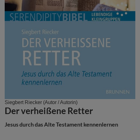
Zum
Siegbert Riecker
(Autor / Autorin)
Der verheißene Retter
Anfang
der
Bildergalerie
Jesus durch das Alte Testament kennenlernen
springen