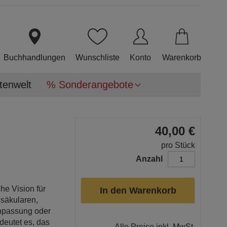
Direkt
zum
Inhalt
Buchhandlungen
Wunschliste
Konto
Warenkorb
tenwelt
% Sonderangebote
40,00 €
pro Stück
Anzahl
he Vision für
In den Warenkorb
 säkularen,
Anpassung oder
deutet es, das
Alle Preise inkl. MwSt.