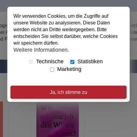
Wir verwenden Cookies, um die Zugriffe auf
unsere Website zu analysieren. Diese Daten
logische Vision für Gemeinde im 21. Jahrhundert: Wie kann Kirch
werden nicht an Dritte weitergegeben. Bitte
er Abschottung, Liberalismus oder Gesetzlichkeit? Was bedeute
entscheiden Sie selbst darüber, welche Cookies
d Projekte vor Ort sich miteinander vernetzen und zu einer B
wir speichern dürfen.
Weitere Informationen.
Technische
Statistiken
Marketing
Ja, ich stimme zu