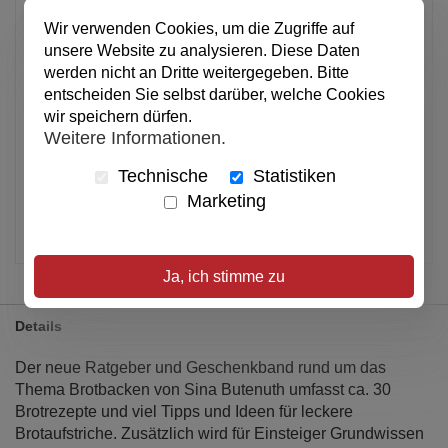
Anzahl
Wir verwenden Cookies, um die Zugriffe auf
unsere Website zu analysieren. Diese Daten
werden nicht an Dritte weitergegeben. Bitte
In den Warenkorb
entscheiden Sie selbst darüber, welche Cookies
wir speichern dürfen.
Weitere Informationen.
Alle Preise inkl. MwSt.
Technische
Statistiken
Verfügbar
Marketing
Artikel merken
Ja, ich stimme zu
Details
Der neue Ratgeber und Geschenkband rund um das
Thema Brotbacken von Sina Butenuth umfasst ca. 30
Brotrezepte und viel Tipps und Ideen für leckere
Brotaufstriche. Zusätzlich wird für Einsteiger Grundwissen