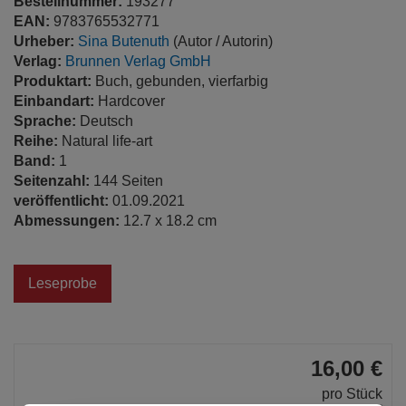
Bestellnummer:
193277
EAN:
9783765532771
Urheber:
Sina Butenuth
(Autor / Autorin)
Verlag:
Brunnen Verlag GmbH
Produktart:
Buch, gebunden, vierfarbig
Einbandart:
Hardcover
Sprache:
Deutsch
Reihe:
Natural life-art
Band:
1
Seitenzahl:
144 Seiten
veröffentlicht:
01.09.2021
Abmessungen:
12.7 x 18.2 cm
Leseprobe
16,00 €
pro Stück