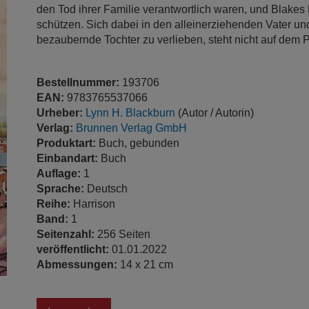
den Tod ihrer Familie verantwortlich waren, und Blakes
schützen. Sich dabei in den alleinerziehenden Vater un
bezaubernde Tochter zu verlieben, steht nicht auf dem Pl
Bestellnummer:
193706
EAN:
9783765537066
Urheber:
Lynn H. Blackburn
(Autor / Autorin)
Verlag:
Brunnen Verlag GmbH
Produktart:
Buch, gebunden
Einbandart:
Buch
Auflage:
1
Sprache:
Deutsch
Reihe:
Harrison
Band:
1
Seitenzahl:
256 Seiten
veröffentlicht:
01.01.2022
Abmessungen:
14 x 21 cm