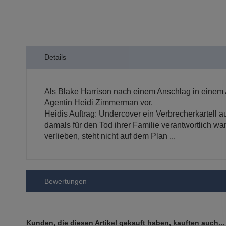
der
Bildergalerie
springen
Details
Als Blake Harrison nach einem Anschlag in einem Au
Agentin Heidi Zimmerman vor.
Heidis Auftrag: Undercover ein Verbrecherkartell a
damals für den Tod ihrer Familie verantwortlich w
verlieben, steht nicht auf dem Plan ...
Bewertungen
Kunden, die diesen Artikel gekauft haben, kauften auch...