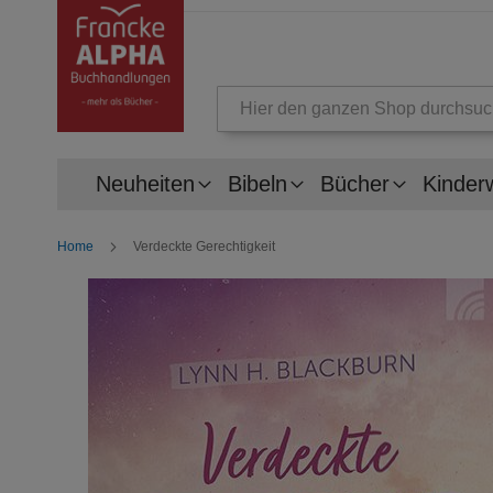
Suche
Neuheiten
Bibeln
Bücher
Kinder
Home
Verdeckte Gerechtigkeit
Zum
Ende
der
Bildergalerie
springen