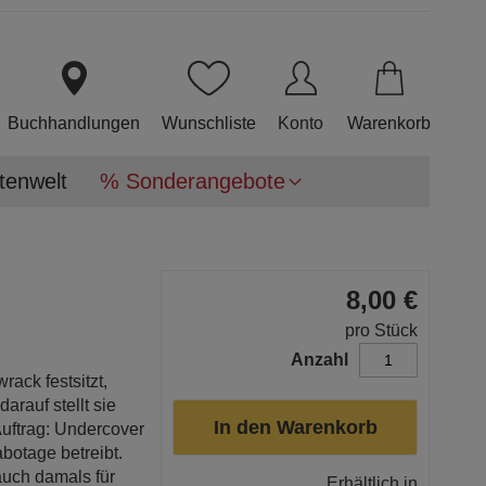
Direkt
zum
Inhalt
Buchhandlungen
Wunschliste
Konto
Warenkorb
tenwelt
% Sonderangebote
8,00 €
pro Stück
Anzahl
ack festsitzt,
arauf stellt sie
In den Warenkorb
Auftrag: Undercover
botage betreibt.
 auch damals für
Erhältlich in