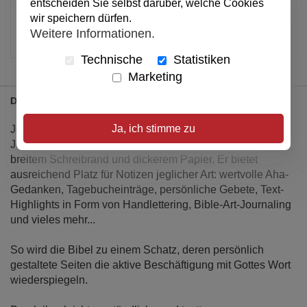
entscheiden Sie selbst darüber, welche Cookies
Verfügbar
wir speichern dürfen.
Artikel merken
Weitere Informationen.
Technische
Statistiken
Marketing
Details
Ja, ich stimme zu
Jetzt gibt es die Neue Genfer Übersetzung (NGÜ) in der
Journaling-Edition (ohne PS + SPR) endlich auch mit
breitem Schreibrand und dickerem Papier. Er bietet
ausreichend Platz für Notizen jeglicher Art: wertvolle Aha-
Gedanken, Tagebucheinträge, persönliche Gebete, Text-
Highlights in Form von Handlettering, Bible-Art-Journaling
und vieles mehr...
So wird die Bibel zu einem Schatz, deren persönlich
gestaltete Seiten die aktive Beschäftigung mit Gottes Wort
wiederspiegeln.