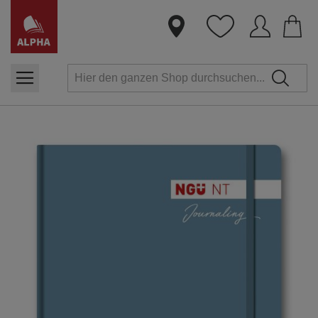
Dire
zum
Inha
Zum
Ende
der
Bildergalerie
springen