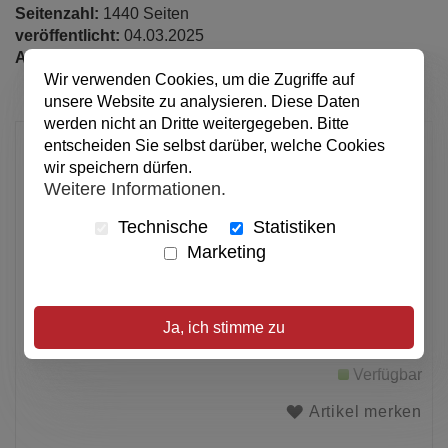
Seitenzahl:
1440 Seiten
veröffentlicht:
04.03.2025
Abmessungen:
13.8 x 20.3 x 3.1 cm
Wir verwenden Cookies, um die Zugriffe auf
unsere Website zu analysieren. Diese Daten
werden nicht an Dritte weitergegeben. Bitte
69,90 €
entscheiden Sie selbst darüber, welche Cookies
wir speichern dürfen.
pro Stück
Weitere Informationen.
Anzahl
Technische
Statistiken
Marketing
In den Warenkorb
Ja, ich stimme zu
Alle Preise inkl. MwSt.
Verfügbar
Artikel merken