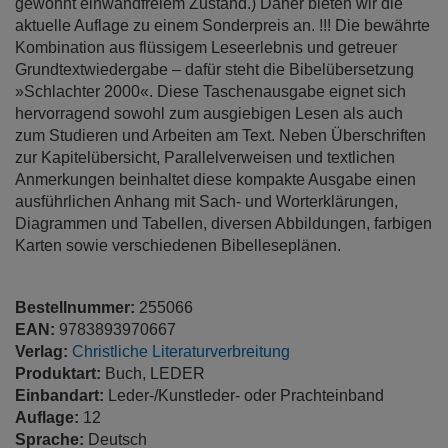
gewohnt einwandfreiem Zustand.) Daher bieten wir die
aktuelle Auflage zu einem Sonderpreis an. !!! Die bewährte
Kombination aus flüssigem Leseerlebnis und getreuer
Grundtextwiedergabe – dafür steht die Bibelübersetzung
»Schlachter 2000«. Diese Taschenausgabe eignet sich
hervorragend sowohl zum ausgiebigen Lesen als auch
zum Studieren und Arbeiten am Text. Neben Überschriften
zur Kapitelübersicht, Parallelverweisen und textlichen
Anmerkungen beinhaltet diese kompakte Ausgabe einen
ausführlichen Anhang mit Sach- und Worterklärungen,
Diagrammen und Tabellen, diversen Abbildungen, farbigen
Karten sowie verschiedenen Bibelleseplänen.
Bestellnummer:
255066
EAN:
9783893970667
Verlag:
Christliche Literaturverbreitung
Produktart:
Buch, LEDER
Einbandart:
Leder-/Kunstleder- oder Prachteinband
Auflage:
12
Sprache:
Deutsch