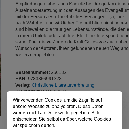
Empfindungen, aber auch Kämpfe bei der gedanklichen
Auseinandersetzung mit den Aussagen des Evangelium
mit der Person Jesu. Ihr ehrliches Verlangen – ja, ihre t
nach Wahrheit und wirklicher Freiheit blieb nicht unbean
sind bisweilen die traurigen Lebensumstände, die den 
in ihrem Umfeld oder auf ihrer Flucht nicht erspart bli
staunt über die verändernde Kraft Gottes wie auch über
Wunsch der Autoren, ihren gefundenen neuen Weg and
weiterzuempfehlen.
Bestellnummer:
256132
EAN:
9783866991323
Verlag:
Christliche Literaturverbreitung
Produktart:
Buch, KART
Einbandart:
Softcover
Wir verwenden Cookies, um die Zugriffe auf
Auflage:
2
unsere Website zu analysieren. Diese Daten
Sprache:
Deutsch
werden nicht an Dritte weitergegeben. Bitte
Seitenzahl:
128 Seiten
entscheiden Sie selbst darüber, welche Cookies
veröffentlicht:
08.04.2024
wir speichern dürfen.