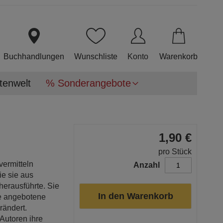
Direkt
zum
Inhalt
Buchhandlungen
Wunschliste
Konto
Warenkorb
tenwelt
% Sonderangebote
1,90 €
pro Stück
ermitteln
Anzahl
ie sie aus
erausführte. Sie
In den Warenkorb
ie angebotene
ändert.
Autoren ihre