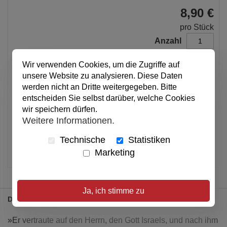
8,90 €
pro Stück
Anzahl
Wir verwenden Cookies, um die Zugriffe auf
In den Warenkorb
unsere Website zu analysieren. Diese Daten
werden nicht an Dritte weitergegeben. Bitte
entscheiden Sie selbst darüber, welche Cookies
Alle Preise inkl. MwSt.
wir speichern dürfen.
Weitere Informationen.
Verfügbar
Technische
Statistiken
Artikel merken
Marketing
Ja, ich stimme zu
Details
»Er vertraute auf den Herrn, den Gott Israels, und nach ihm