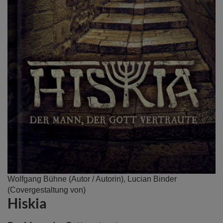
Zum
Wolfgang Bühne
(Autor / Autorin),
Lucian Binder
Anfang
(Covergestaltung von)
Hiskia
der
Bildergalerie
springen