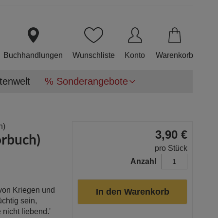
Direkt
zum
Inhalt
Buchhandlungen
Wunschliste
Konto
Warenkorb
tenwelt
% Sonderangebote
n)
3,90 €
örbuch)
pro Stück
Anzahl
 von Kriegen und
In den Warenkorb
chtig sein,
nicht liebend.'