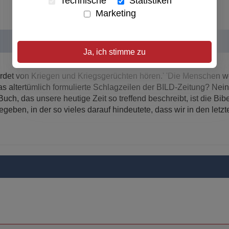
Technische
Statistiken
Marketing
Ja, ich stimme zu
werdet von Kriegen und Kriegsgerüchten hören.' 'Die Menschen w
as altertümlich formulierte Schlagzeilen der BILD-Zeitung? Nein!
ch, das unsere heutige Zeit so treffend beschreibt, ist die Bibel
egeben, in der so vieles darauf hindeutete, dass wir in den letz