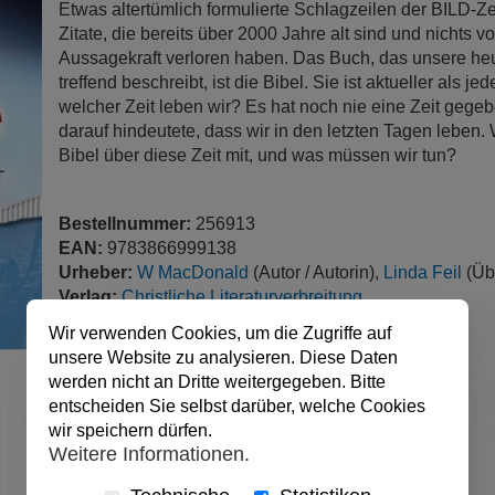
Etwas altertümlich formulierte Schlagzeilen der BILD-Z
Zitate, die bereits über 2000 Jahre alt sind und nichts vo
Aussagekraft verloren haben. Das Buch, das unsere heu
treffend beschreibt, ist die Bibel. Sie ist aktueller als je
welcher Zeit leben wir? Es hat noch nie eine Zeit gegebe
darauf hindeutete, dass wir in den letzten Tagen leben. 
Bibel über diese Zeit mit, und was müssen wir tun?
Bestellnummer:
256913
EAN:
9783866999138
Urheber:
W MacDonald
(Autor / Autorin),
Linda Feil
(Übe
Verlag:
Christliche Literaturverbreitung
Produktart:
Audio/Video, JEWELCASE
Wir verwenden Cookies, um die Zugriffe auf
Format:
Audio-CD
unsere Website zu analysieren. Diese Daten
Auflage:
1
werden nicht an Dritte weitergegeben. Bitte
Sprache:
Deutsch
entscheiden Sie selbst darüber, welche Cookies
veröffentlicht:
26.08.2010
wir speichern dürfen.
Ursprungsland:
Deutschland
Weitere Informationen.
Abmessungen:
14 x 12.5 cm