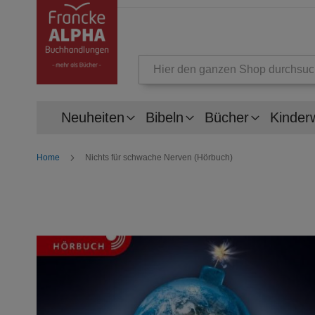
Suche
Neuheiten
Bibeln
Bücher
Kinder
Home
Nichts für schwache Nerven (Hörbuch)
Zum
Ende
der
Bildergalerie
springen