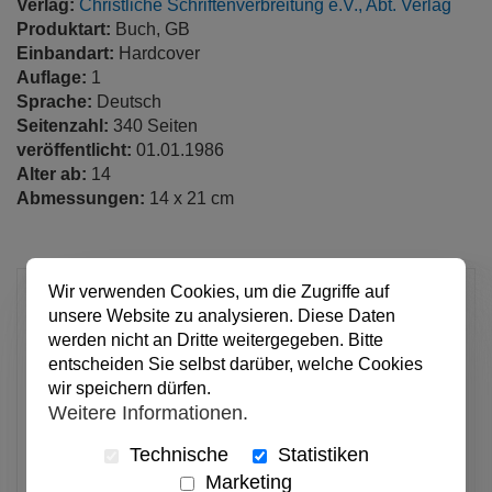
Verlag:
Christliche Schriftenverbreitung e.V., Abt. Verlag
Produktart:
Buch, GB
Einbandart:
Hardcover
Auflage:
1
Sprache:
Deutsch
Seitenzahl:
340 Seiten
veröffentlicht:
01.01.1986
Alter ab:
14
Abmessungen:
14 x 21 cm
Wir verwenden Cookies, um die Zugriffe auf
9,00 €
unsere Website zu analysieren. Diese Daten
pro Stück
werden nicht an Dritte weitergegeben. Bitte
Anzahl
entscheiden Sie selbst darüber, welche Cookies
wir speichern dürfen.
Weitere Informationen.
In den Warenkorb
Technische
Statistiken
Marketing