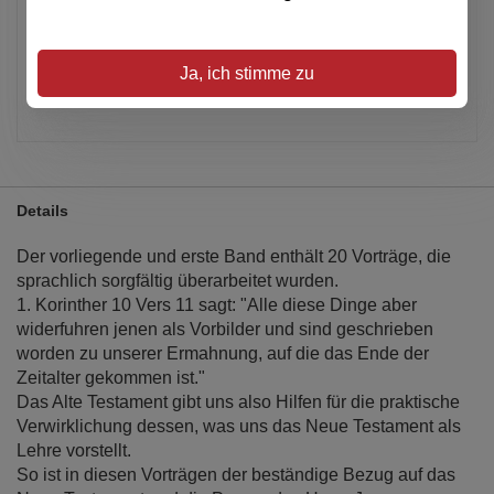
Alle Preise inkl. MwSt.
Verfügbar
Ja, ich stimme zu
Artikel merken
Details
Der vorliegende und erste Band enthält 20 Vorträge, die
sprachlich sorgfältig überarbeitet wurden.
1. Korinther 10 Vers 11 sagt: "Alle diese Dinge aber
widerfuhren jenen als Vorbilder und sind geschrieben
worden zu unserer Ermahnung, auf die das Ende der
Zeitalter gekommen ist."
Das Alte Testament gibt uns also Hilfen für die praktische
Verwirklichung dessen, was uns das Neue Testament als
Lehre vorstellt.
So ist in diesen Vorträgen der beständige Bezug auf das