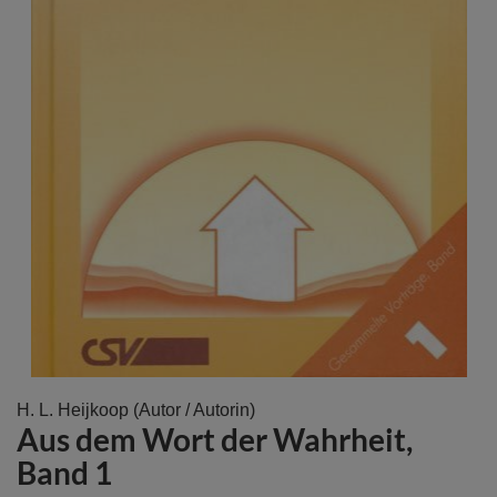
Zum
H. L. Heijkoop
(Autor / Autorin)
Aus dem Wort der Wahrheit,
Anfang
der
Band 1
Bildergalerie