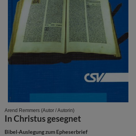
Zum
Arend Remmers
(Autor / Autorin)
In Christus gesegnet
Anfang
der
Bildergalerie
Bibel-Auslegung zum Epheserbrief