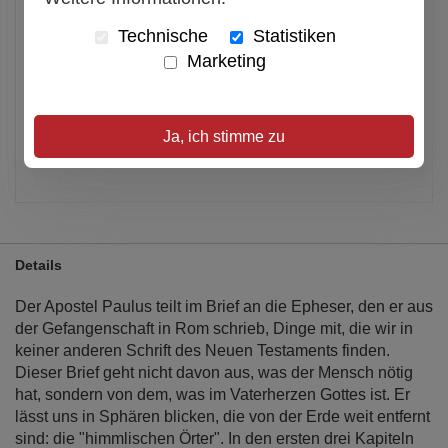
In den Warenkorb
Technische
Statistiken
Marketing
Alle Preise inkl. MwSt.
Verfügbar
Ja, ich stimme zu
Artikel merken
Details
Der Apostel Paulus teilt im Brief an die Epheser, den er aus
der Gefangenschaft in Rom schrieb, Dinge mit, die wir in
keiner anderen Schrift des Neuen Testaments finden.
Dieser Brief geht nicht davon aus, was der Mensch nötig
hat, sondern von dem, was im Vaterherzen Gottes ist. Er
lässt uns in Sphären blicken, die von der Erde weit entfernt
sind: die "himmlischen Örter". In den ersten drei Kapiteln