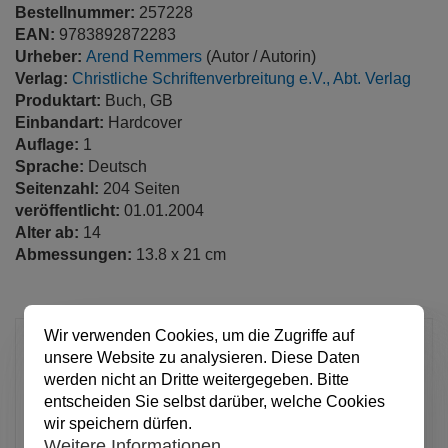
Bestellnummer:
257228
EAN:
9783892872283
Urheber:
Arend Remmers
(Autor / Autorin)
Verlag:
Christliche Schriftenverbreitung e.V., Abt. Verlag
Produktart:
Buch, GB
Einbandart:
Hardcover
Auflage:
1
Sprache:
Deutsch
Seitenzahl:
204 Seiten
veröffentlicht:
01.01.2004
Alter ab:
14
Abmessungen:
13.8 x 21 cm
Wir verwenden Cookies, um die Zugriffe auf
12,00 €
unsere Website zu analysieren. Diese Daten
pro Stück
werden nicht an Dritte weitergegeben. Bitte
Anzahl
entscheiden Sie selbst darüber, welche Cookies
wir speichern dürfen.
Weitere Informationen.