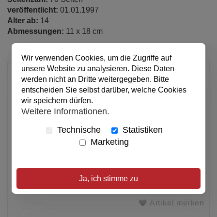
veröffentlicht:
01.01.1997
Alter ab:
14
Abmessungen:
11 x 18 cm
Wir verwenden Cookies, um die Zugriffe auf
unsere Website zu analysieren. Diese Daten
1,90 €
werden nicht an Dritte weitergegeben. Bitte
pro Stück
entscheiden Sie selbst darüber, welche Cookies
wir speichern dürfen.
Anzahl
Weitere Informationen.
Technische
Statistiken
In den Warenkorb
Marketing
Alle Preise inkl. MwSt.
Ja, ich stimme zu
Verfügbar
Artikel merken