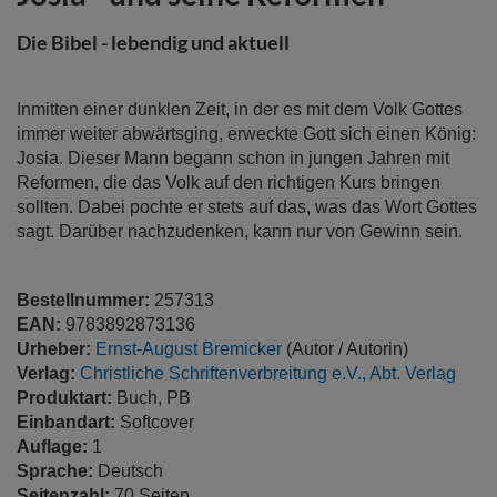
der
Bildergalerie
Die Bibel - lebendig und aktuell
springen
Inmitten einer dunklen Zeit, in der es mit dem Volk Gottes
immer weiter abwärtsging, erweckte Gott sich einen König:
Josia. Dieser Mann begann schon in jungen Jahren mit
Reformen, die das Volk auf den richtigen Kurs bringen
sollten. Dabei pochte er stets auf das, was das Wort Gottes
sagt. Darüber nachzudenken, kann nur von Gewinn sein.
Bestellnummer:
257313
EAN:
9783892873136
Urheber:
Ernst-August Bremicker
(Autor / Autorin)
Verlag:
Christliche Schriftenverbreitung e.V., Abt. Verlag
Produktart:
Buch, PB
Einbandart:
Softcover
Auflage:
1
Sprache:
Deutsch
Seitenzahl:
70 Seiten