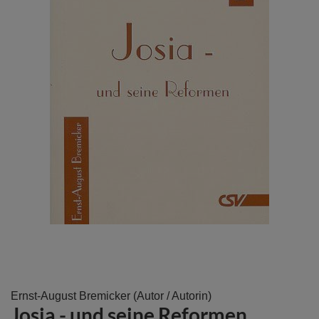
Zum
Ernst-August Bremicker
(Autor / Autorin)
Josia - und seine Reformen
Anfang