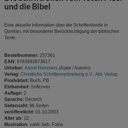
der
und die Bibel
Bildergalerie
springen
Eine aktuelle Information über die Schriftenfunde in
Qumran, mit besonderer Berücksichtigung der biblischen
Texte.
Bestellnummer:
257361
EAN:
9783892873617
Urheber:
Arend Remmers
(Autor / Autorin)
Verlag:
Christliche Schriftenverbreitung e.V., Abt. Verlag
Produktart:
Buch, PB
Einbandart:
Softcover
Auflage:
2
Sprache:
Deutsch
Seitenzahl:
96 Seiten
veröffentlicht:
01.10.2003
Alter ab:
12
Illustration:
zahlr. farb. Fotos