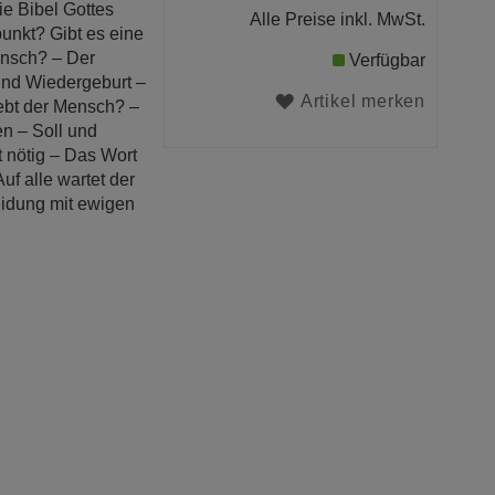
e Bibel Gottes
Alle Preise inkl. MwSt.
unkt? Gibt es eine
ensch? – Der
Verfügbar
und Wiedergeburt –
Artikel merken
ebt der Mensch? –
n – Soll und
 nötig – Das Wort
f alle wartet der
eidung mit ewigen
g