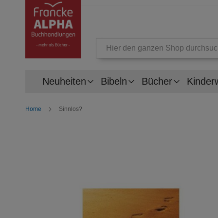
Suche
Neuheiten
Bibeln
Bücher
Kinder
Home
Sinnlos?
Zum
Ende
der
Bildergalerie
springen