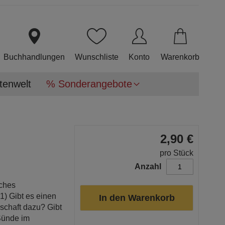
Direkt
zum
Inhalt
Buchhandlungen
Wunschliste
Konto
Warenkorb
tenwelt
% Sonderangebote
2,90 €
pro Stück
Anzahl
sches
1) Gibt es einen
In den Warenkorb
nschaft dazu? Gibt
Sünde im