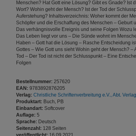
Menschen? Hat Gott eine Lösung? Gibt es Gnade? Ist di
Wort? Wohin geht der Mensch? Ist der Tod der Schlussp
Auferstehung? Inhaltsverzeichnis: Woher kommt der M
Schöpfer und die Erschaffung des Menschen – Geburt 
Das verhängnisvolle Ereignis und seine Folgen Wozu l
Das Leben liegt vor uns – Die Sünde wohnt im Mensche
Haben – Gott hat die Lösung – Rasche Entscheidung ist
Gottes – Wie Gott uns sieht Wohin geht der Mensch? – Au
Tod – Der Tod ist nicht der Schlusspunkt – Eine Entsch
Folgen
Bestellnummer:
257620
EAN:
9783892876205
Verlag:
Christliche Schriftenverbreitung e.V., Abt. Verla
Produktart:
Buch, PB
Einbandart:
Softcover
Auflage:
5
Sprache:
Deutsch
Seitenzahl:
128 Seiten
veröffentlicht:
16.09.2021