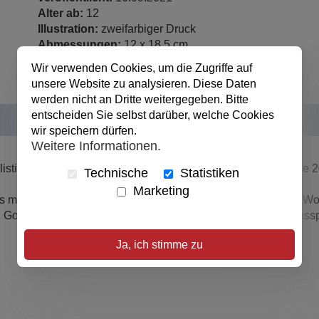
Alter ab:
12
Illustration:
zweifarbiger Druck
Abmessungen:
12 x 18.5 cm
Wir verwenden Cookies, um die Zugriffe auf
unsere Website zu analysieren. Diese Daten
werden nicht an Dritte weitergegeben. Bitte
entscheiden Sie selbst darüber, welche Cookies
wir speichern dürfen.
Weitere Informationen.
stisches Taschenbuch, überarbeitete Neuauflage (5. Auflage 
Technische
Statistiken
Marketing
 Was meint die Wissenschaft dazu? Gibt es eine Wiedergeburt
l Gottes Wort? Wohin geht der Mensch? Ist der Tod der Schluss
Ja, ich stimme zu
n