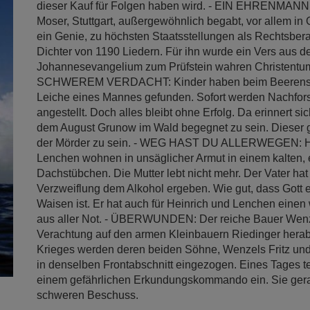
dieser Kauf für Folgen haben wird. - EIN EHRENMANN
Moser, Stuttgart, außergewöhnlich begabt, vor allem i
ein Genie, zu höchsten Staatsstellungen als Rechtsbera
Dichter von 1190 Liedern. Für ihn wurde ein Vers aus 
Johannesevangelium zum Prüfstein wahren Christent
SCHWEREM VERDACHT: Kinder haben beim Beerensu
Leiche eines Mannes gefunden. Sofort werden Nachfo
angestellt. Doch alles bleibt ohne Erfolg. Da erinnert sich
dem August Grunow im Wald begegnet zu sein. Dieser ge
der Mörder zu sein. - WEG HAST DU ALLERWEGEN: H
Lenchen wohnen in unsäglicher Armut in einem kalten,
Dachstübchen. Die Mutter lebt nicht mehr. Der Vater hat 
Verzweiflung dem Alkohol ergeben. Wie gut, dass Gott e
Waisen ist. Er hat auch für Heinrich und Lenchen ein
aus aller Not. - ÜBERWUNDEN: Der reiche Bauer Wenze
Verachtung auf den armen Kleinbauern Riedinger hera
Krieges werden deren beiden Söhne, Wenzels Fritz und
in denselben Frontabschnitt eingezogen. Eines Tages te
einem gefährlichen Erkundungskommando ein. Sie gera
schweren Beschuss.