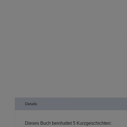
der
Bildergalerie
springen
Details
Dieses Buch beinhaltet 5 Kurzgeschichten: