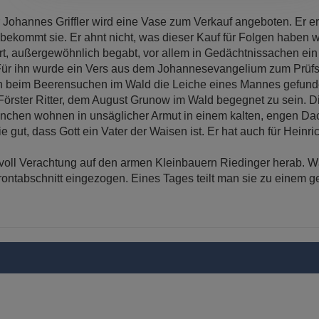
annes Griffler wird eine Vase zum Verkauf angeboten. Er erke
 bekommt sie. Er ahnt nicht, was dieser Kauf für Folgen haben w
 außergewöhnlich begabt, vor allem in Gedächtnissachen ein 
 Für ihn wurde ein Vers aus dem Johannesevangelium zum Prüfs
 Beerensuchen im Wald die Leiche eines Mannes gefunden. 
r Förster Ritter, dem August Grunow im Wald begegnet zu sein. Di
 wohnen in unsäglicher Armut in einem kalten, engen Dachst
e gut, dass Gott ein Vater der Waisen ist. Er hat auch für Hei
ll Verachtung auf den armen Kleinbauern Riedinger herab. W
Frontabschnitt eingezogen. Eines Tages teilt man sie zu einem