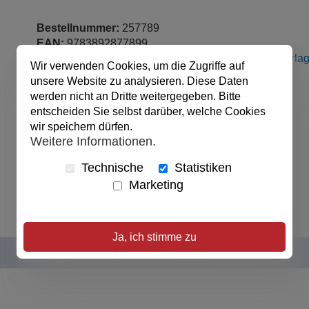
Bestellnummer:
257789
EAN:
9783892877899
Verlag:
Christliche Schriftenverbreitung e.V., Abt. Verla
Wir verwenden Cookies, um die Zugriffe auf
Produktart:
Buch, PB
unsere Website zu analysieren. Diese Daten
Einbandart:
Buch
werden nicht an Dritte weitergegeben. Bitte
Auflage:
1
entscheiden Sie selbst darüber, welche Cookies
Sprache:
Deutsch
wir speichern dürfen.
Seitenzahl:
286 Seiten
Weitere Informationen.
veröffentlicht:
01.01.2009
Alter ab:
14
Technische
Statistiken
Abmessungen:
12 x 18 cm
Marketing
Ja, ich stimme zu