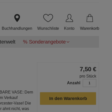
Direkt
zum
Inhalt
Buchhandlungen
Wunschliste
Konto
Warenkorb
tenwelt
% Sonderangebote
7,50 €
pro Stück
Anzahl
OSTBARE VASE: Dem
um Verkauf
In den Warenkorb
orcester-Vase! Die
r ahnt nicht, was