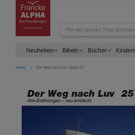
Suche
Neuheiten
Bibeln
Bücher
Kinder
Home
Der Weg nach Luv - Band 25
Zum
Ende
der
Bildergalerie
springen