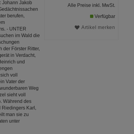
: Johann Jakob
Alle Preise inkl. MwSt.
n Gedächtnissachen
ter berufen,
Verfügbar
dem
Artikel merken
ums. - UNTER
chen im Wald die
rschungen
 der Förster Ritter,
rät in Verdacht,
einrich und
 engen
sich voll
in Vater der
en wunderbaren Weg
l sieht voll
b. Während des
 Riedingers Karl,
ilt man sie zu
ten unter