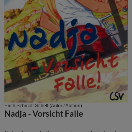
Zum
Erich Schmidt-Schell
(Autor / Autorin)
Nadja - Vorsicht Falle
Anfang
der
Bildergalerie
springen