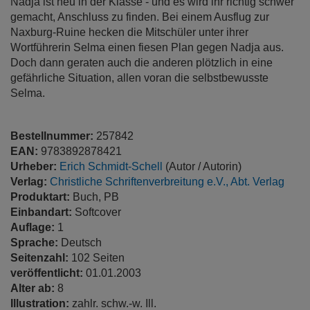
Nadja ist neu in der Klasse - und es wird ihr richtig schwer
gemacht, Anschluss zu finden. Bei einem Ausflug zur
Naxburg-Ruine hecken die Mitschüler unter ihrer
Wortführerin Selma einen fiesen Plan gegen Nadja aus.
Doch dann geraten auch die anderen plötzlich in eine
gefährliche Situation, allen voran die selbstbewusste
Selma.
Bestellnummer:
257842
EAN:
9783892878421
Urheber:
Erich Schmidt-Schell
(Autor / Autorin)
Verlag:
Christliche Schriftenverbreitung e.V., Abt. Verlag
Produktart:
Buch, PB
Einbandart:
Softcover
Auflage:
1
Sprache:
Deutsch
Seitenzahl:
102 Seiten
veröffentlicht:
01.01.2003
Alter ab:
8
Illustration:
zahlr. schw.-w. Ill.