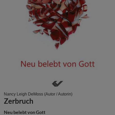
Zum
Nancy Leigh DeMoss
(Autor / Autorin)
Zerbruch
Anfang
der
Bildergalerie
Neu belebt von Gott