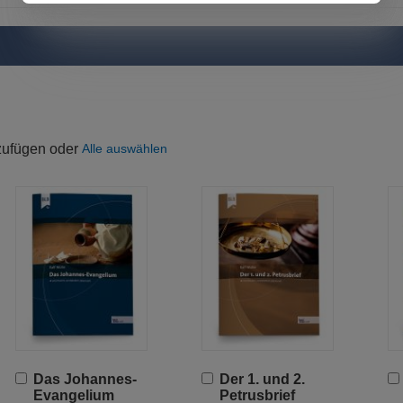
uzufügen oder
Alle auswählen
In
In
Das Johannes-
Der 1. und 2.
den
den
Evangelium
Petrusbrief