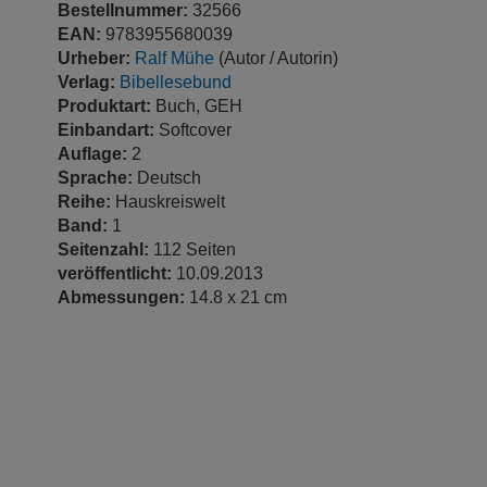
Bestellnummer:
32566
EAN:
9783955680039
Urheber:
Ralf Mühe
(Autor / Autorin)
Verlag:
Bibellesebund
Produktart:
Buch, GEH
Einbandart:
Softcover
Auflage:
2
Sprache:
Deutsch
Reihe:
Hauskreiswelt
Band:
1
Seitenzahl:
112 Seiten
veröffentlicht:
10.09.2013
Abmessungen:
14.8 x 21 cm