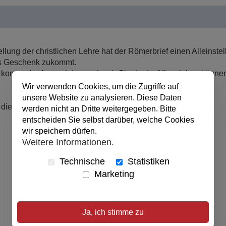
lung der christlichen Lehre hat der Römerbrief einen Alleinste
ies Geschenk zukommt.
kommt der Apostel dazu, wie wir Glaube im Alltag leben könne
Wir verwenden Cookies, um die Zugriffe auf
unsere Website zu analysieren. Diese Daten
ch dieses dem Einzelnen sowie Hauskreisen:
werden nicht an Dritte weitergegeben. Bitte
entscheiden Sie selbst darüber, welche Cookies
wir speichern dürfen.
Weitere Informationen.
Technische
Statistiken
Marketing
Ja, ich stimme zu