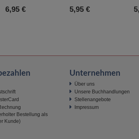
Warenkorb
Warenkorb
6,95 €
5,95 €
5
bezahlen
Unternehmen
Über uns
schrift
Unsere Buchhandlungen
sterCard
Stellenangebote
 Rechnung
Impressum
rholter Bestellung als
ter Kunde)