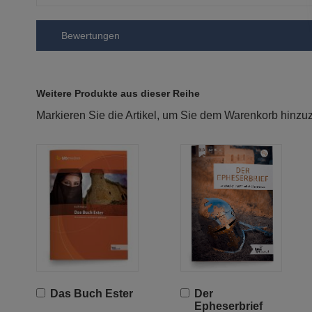
Bewertungen
Weitere Produkte aus dieser Reihe
Markieren Sie die Artikel, um Sie dem Warenkorb hinz
In
In
Das Buch Ester
Der
den
den
Epheserbrief