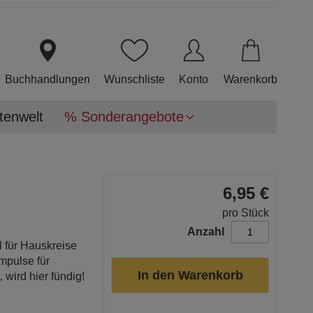
Direkt
zum
Inhalt
Buchhandlungen
Wunschliste
Konto
Warenkorb
tenwelt
% Sonderangebote
6,95 €
pro Stück
Anzahl
l für Hauskreise
mpulse für
In den Warenkorb
wird hier fündig!