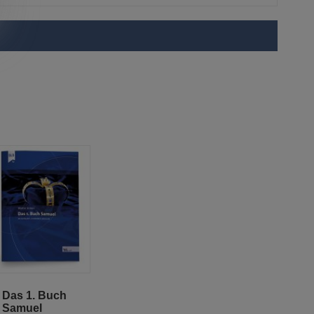
In
Das 1. Buch
den
Samuel