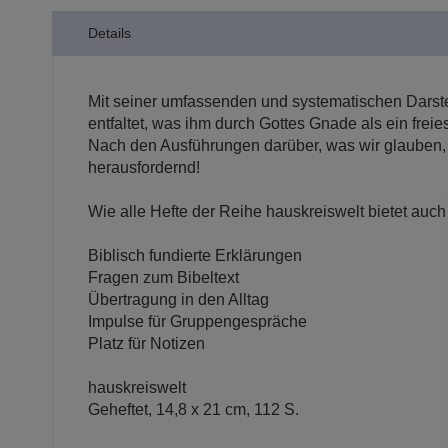
der
Details
Bildergalerie
springen
Mit seiner umfassenden und systematischen Darstel
entfaltet, was ihm durch Gottes Gnade als ein fre
Nach den Ausführungen darüber, was wir glauben, 
herausfordernd!
Wie alle Hefte der Reihe hauskreiswelt bietet au
Biblisch fundierte Erklärungen
Fragen zum Bibeltext
Übertragung in den Alltag
Impulse für Gruppengespräche
Platz für Notizen
hauskreiswelt
Geheftet, 14,8 x 21 cm, 112 S.