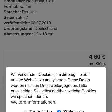
Produktart:
Non-Book, GEF
Format:
Karten
Sprache:
Deutsch
Seitenzahl:
2
veröffentlicht:
08.07.2010
Ursprungsland:
Deutschland
Abmessungen:
12 x 18 cm
4,60 €
pro Stück
Anzahl
Wir verwenden Cookies, um die Zugriffe auf
unsere Website zu analysieren. Diese Daten
werden nicht an Dritte weitergegeben. Bitte
In den Warenkorb
entscheiden Sie selbst darüber, welche Cookies
wir speichern dürfen.
Weitere Informationen.
Alle Preise inkl. MwSt.
Technische
Statistiken