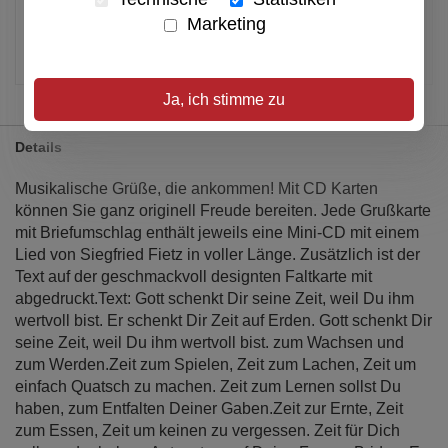
Verfügbar
Marketing
Artikel merken
Ja, ich stimme zu
Details
Musikalische Grüße, die ankommen! Mit CD Karten
können Sie ganz originell Freude bereiten. Jede Grußkarte
mit Briefumschlag enthält jeweils eine Mini-CD mit einem
Lied von Siegfried Fietz in voller Länge. Zusätzlich ist der
Text auf der geschmackvoll designten Faltkarte mit
abgedruckt.Text: Gott schenkt Dir seine Zeit, weil Du ihm
wertvoll bist. Er schenkt Dir Zeit auf Erden. Gott schenkt Dir
seine Zeit, weil Du ihm wertvoll bist. zum Wachsen und
zum Werden.Zeit zum Spielen, Zeit zum Lachen, Zeit um
einfach Quatsch zu machen. Zeit zum Lernen sollst Du
haben, zum Entfalten Deiner Gaben.Zeit zur Ernte, Zeit
zum Essen, Zeit um keinen zu vergessen. Zeit für Dich