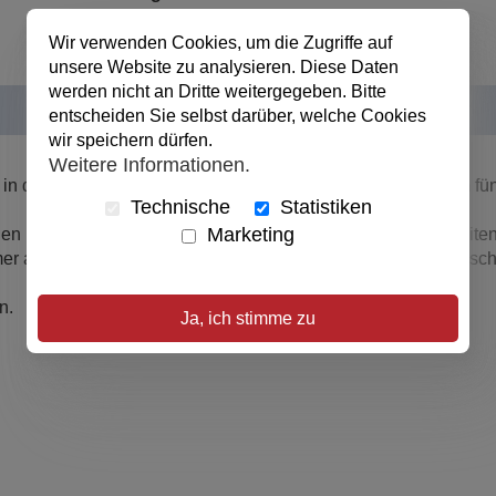
Wir verwenden Cookies, um die Zugriffe auf
unsere Website zu analysieren. Diese Daten
werden nicht an Dritte weitergegeben. Bitte
entscheiden Sie selbst darüber, welche Cookies
wir speichern dürfen.
Weitere Informationen.
n die Seele lässt, spielt die Band Sternallee auch auf ihrem fün
Technische
Statistiken
Marketing
n leichten Tagen voller Dankbarkeit und unfreundlichen Zeiten
r an der Seite ist und uns ein leichtes Herz und Zuversicht sch
n.
Ja, ich stimme zu