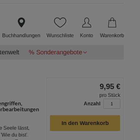
Direkt
zum
Inhalt
Buchhandlungen
Wunschliste
Konto
Warenkorb
tenwelt
% Sonderangebote
9,95 €
pro Stück
engriffen,
Anzahl
orbearbeitungen
In den Warenkorb
e Seele lässt,
'Wie du bist'.