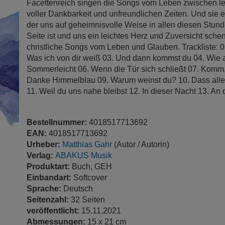
Facettenreich singen die Songs vom Leben zwischen l
voller Dankbarkeit und unfreundlichen Zeiten. Und sie 
der uns auf geheimnisvolle Weise in allen diesen Stun
Seite ist und uns ein leichtes Herz und Zuversicht sche
christliche Songs vom Leben und Glauben. Trackliste: 01
Was ich von dir weiß 03. Und dann kommst du 04. Wie 
Sommerleicht 06. Wenn die Tür sich schließt 07. Komm, 
Danke Himmelblau 09. Warum weinst du? 10. Dass alles
11. Weil du uns nahe bleibst 12. In dieser Nacht 13. An 
Bestellnummer:
4018517713692
EAN:
4018517713692
Urheber:
Matthias Gahr
(Autor / Autorin)
Verlag:
ABAKUS Musik
Produktart:
Buch, GEH
Einbandart:
Softcover
Sprache:
Deutsch
Seitenzahl:
32 Seiten
veröffentlicht:
15.11.2021
Abmessungen:
15 x 21 cm