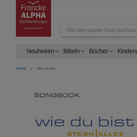
Suche
Neuheiten
Bibeln
Bücher
Kinder
Home
Wie du bist
Zum
Ende
der
Bildergalerie
springen