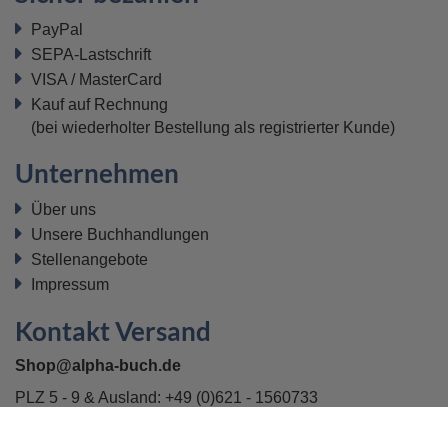
PayPal
SEPA-Lastschrift
VISA / MasterCard
Kauf auf Rechnung
(bei wiederholter Bestellung als registrierter Kunde)
Unternehmen
Über uns
Unsere Buchhandlungen
Stellenangebote
Impressum
Kontakt Versand
Shop@alpha-buch.de
PLZ 5 - 9 & Ausland:
+49 (0)621 - 1560733
PLZ 0 - 4:
+49 (0)371 - 5308488