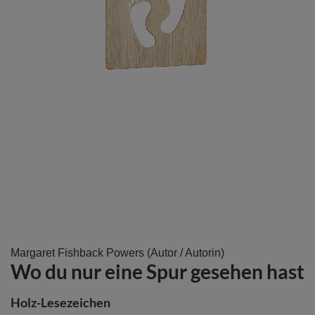
Zum
Margaret Fishback Powers
(Autor / Autorin)
Wo du nur eine Spur gesehen hast
Anfang
der
Bildergalerie
Holz-Lesezeichen
springen