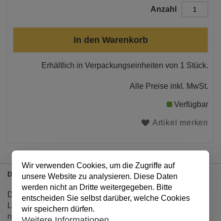
Anzahl
In den Warenkorb
Erhältlich in Verpackungseinheiten von 1 Stück.
Alle Preise inkl. MwSt.
Verfügbar
Artikel merken
Wir verwenden Cookies, um die Zugriffe auf
Details
unsere Website zu analysieren. Diese Daten
werden nicht an Dritte weitergegeben. Bitte
Die kleine Kerze in trendiger Outdoor-Gestaltung bringt
entscheiden Sie selbst darüber, welche Cookies
Licht auch in die dunkelste Sommernacht. Sie eignet sich
wir speichern dürfen.
nicht nur für die heimische Stube, sondern ist auch
Weitere Informationen.