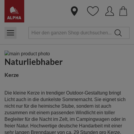
Dire
zum
Inha
Zum
Naturliebhaber
Ende
Zum
der
Anfang
Bildergalerie
der
Kerze
springen
Bildergalerie
springen
Die kleine Kerze in trendiger Outdoor-Gestaltung bringt
Licht auch in die dunkelste Sommernacht. Sie eignet sich
nicht nur für die heimische Stube, sondern ist auch
zusammen mit einem passenden Windlicht ein toller
Begleiter für die Nacht im Zelt, im Campingwagen oder in
freier Natur. Hochwertige deutsche Handarbeit mit einer
sehr langen Brenndauer von ca. 29 Stunden pro Kerze.