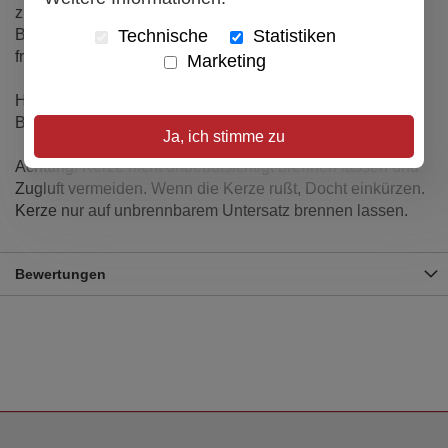
zusammen mit einem passenden Windlicht ein toller
Technische
Statistiken
Begleiter für die Nacht im Zelt, im Campingwagen oder in
freier Natur.
Marketing
Hochwertige deutsche Handarbeit mit einer sehr langen
Brenndauer von ca. 29 Stunden pro Kerze.
Ja, ich stimme zu
Achtung! Kerze nicht unbeaufsichtigt brennen lassen und
Zugluft vermeiden. Wenn die Kerze rußt, Docht einkürzen.
Kerze nur auf unbrennbarem Untersatz brennen lassen.
Bewertungen