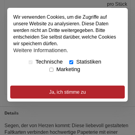
pro Stück
Anzahl
Wir verwenden Cookies, um die Zugriffe auf
unsere Website zu analysieren. Diese Daten
werden nicht an Dritte weitergegeben. Bitte
In den Warenkorb
entscheiden Sie selbst darüber, welche Cookies
wir speichern dürfen.
Erhältlich in Verpackungseinheiten von 1 Stück.
Weitere Informationen.
Alle Preise inkl. MwSt.
Technische
Statistiken
Marketing
Verfügbar
Artikel merken
Ja, ich stimme zu
Details
Segen, der von Herzen kommt: Diese liebevoll gestalteten
Faltkarten verbinden hochwertige Papeterie mit einer