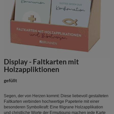
Display - Faltkarten mit
Zum
Anfang
Holzappliktionen
der
Bildergalerie
gefüllt
springen
Segen, der von Herzen kommt: Diese liebevoll gestalteten
Faltkarten verbinden hochwertige Papeterie mit einer
besonderen Symbolkraft: Eine filigrane Holzapplikation
und christliche Worte der Ermutigung machen jede Karte