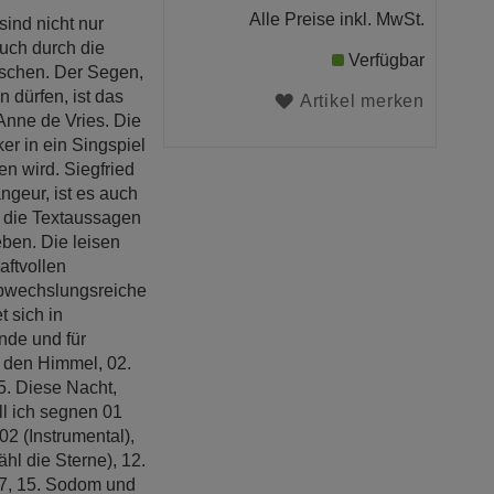
Alle Preise inkl. MwSt.
ind nicht nur
uch durch die
Verfügbar
schen. Der Segen,
 dürfen, ist das
Artikel merken
Anne de Vries. Die
er in ein Singspiel
n wird. Siegfried
geur, ist es auch
, die Textaussagen
eben. Die leisen
aftvollen
abwechslungsreiche
t sich in
nde und für
n den Himmel, 02.
05. Diese Nacht,
ill ich segnen 01
02 (Instrumental),
hl die Sterne), 12.
07, 15. Sodom und