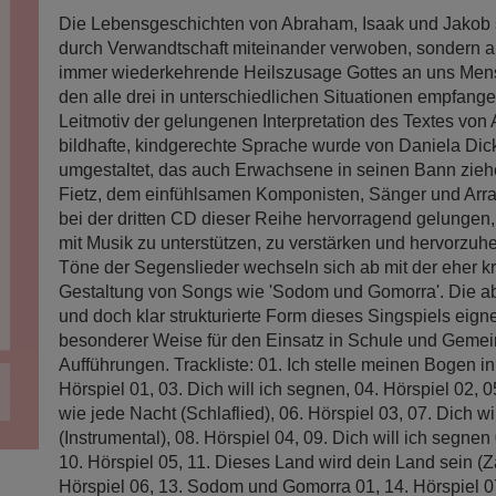
Die Lebensgeschichten von Abraham, Isaak und Jakob s
durch Verwandtschaft miteinander verwoben, sondern a
immer wiederkehrende Heilszusage Gottes an uns Men
den alle drei in unterschiedlichen Situationen empfangen
Leitmotiv der gelungenen Interpretation des Textes von 
bildhafte, kindgerechte Sprache wurde von Daniela Dick
umgestaltet, das auch Erwachsene in seinen Bann ziehe
Fietz, dem einfühlsamen Komponisten, Sänger und Arran
bei der dritten CD dieser Reihe hervorragend gelungen
mit Musik zu unterstützen, zu verstärken und hervorzuh
Töne der Segenslieder wechseln sich ab mit der eher kr
Gestaltung von Songs wie 'Sodom und Gomorra'. Die 
und doch klar strukturierte Form dieses Singspiels eigne
besonderer Weise für den Einsatz in Schule und Gemei
Aufführungen. Trackliste: 01. Ich stelle meinen Bogen i
Hörspiel 01, 03. Dich will ich segnen, 04. Hörspiel 02, 
wie jede Nacht (Schlaflied), 06. Hörspiel 03, 07. Dich w
(Instrumental), 08. Hörspiel 04, 09. Dich will ich segnen 
10. Hörspiel 05, 11. Dieses Land wird dein Land sein (Zä
Hörspiel 06, 13. Sodom und Gomorra 01, 14. Hörspiel 