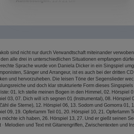
Abmessungen:
15 x 21 cm
kob sind nicht nur durch Verwandtschaft miteinander verwobe
n alle drei in unterschiedlichen Situationen empfangen dürfen,
gerechte Sprache wurde von Daniela Dicker in ein Singspiel um
mponisten, Sänger und Arrangeur, ist es auch bei der dritten C
rken und hervorzuheben. Die leisen Töne der Segenslieder wechs
gsreiche und doch klar strukturierte Form dieses Singspiels e
te: 01. Ich stelle meinen Bogen in den Himmel, 02. Hörspiel 01,
el 03, 07. Dich will ich segnen 01 (Instrumental), 08. Hörspiel 0
(Zähl die Sterne), 12. Hörspiel 06, 13. Sodom und Gomorra 01, 
l 09, 19. Opferlamm Teil 01, 20. Hörspiel 10, 21. Opferlamm Tei
n möchte ich haben, 26. Hörspiel 13, 27. Und er gießt seinen Se
ft · Melodien und Text mit Gitarrengriffen, Zwischentexten und 