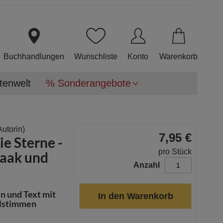
Direkt
zum
Inhalt
Buchhandlungen
Wunschliste
Konto
Warenkorb
tenwelt
% Sonderangebote
Autorin)
7,95 €
ie Sterne -
pro Stück
saak und
Anzahl
en und Text mit
In den Warenkorb
alstimmen