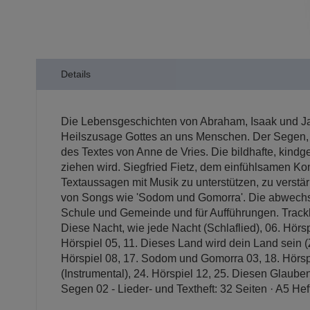
Details
Die Lebensgeschichten von Abraham, Isaak und Ja
Heilszusage Gottes an uns Menschen. Der Segen, de
des Textes von Anne de Vries. Die bildhafte, kind
ziehen wird. Siegfried Fietz, dem einfühlsamen Ko
Textaussagen mit Musik zu unterstützen, zu verstä
von Songs wie 'Sodom und Gomorra'. Die abwechslun
Schule und Gemeinde und für Aufführungen. Tracklis
Diese Nacht, wie jede Nacht (Schlaflied), 06. Hörspi
Hörspiel 05, 11. Dieses Land wird dein Land sein 
Hörspiel 08, 17. Sodom und Gomorra 03, 18. Hörspie
(Instrumental), 24. Hörspiel 12, 25. Diesen Glaube
Segen 02 - Lieder- und Textheft: 32 Seiten · A5 He