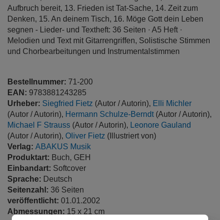
Aufbruch bereit, 13. Frieden ist Tat-Sache, 14. Zeit zum
Denken, 15. An deinem Tisch, 16. Möge Gott dein Leben
segnen - Lieder- und Textheft: 36 Seiten · A5 Heft ·
Melodien und Text mit Gitarrengriffen, Solistische Stimmen
und Chorbearbeitungen und Instrumentalstimmen
Bestellnummer:
71-200
EAN:
9783881243285
Urheber:
Siegfried Fietz
(Autor / Autorin),
Elli Michler
(Autor / Autorin),
Hermann Schulze-Berndt
(Autor / Autorin),
Michael F Strauss
(Autor / Autorin),
Leonore Gauland
(Autor / Autorin),
Oliver Fietz
(Illustriert von)
Verlag:
ABAKUS Musik
Produktart:
Buch, GEH
Einbandart:
Softcover
Sprache:
Deutsch
Seitenzahl:
36 Seiten
veröffentlicht:
01.01.2002
Abmessungen:
15 x 21 cm