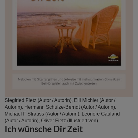
Zum
Siegfried Fietz
(Autor / Autorin),
Elli Michler
(Autor /
Anfang
Autorin),
Hermann Schulze-Berndt
(Autor / Autorin),
der
Michael F Strauss
(Autor / Autorin),
Leonore Gauland
Bildergalerie
(Autor / Autorin),
Oliver Fietz
(Illustriert von)
Ich wünsche Dir Zeit
springen