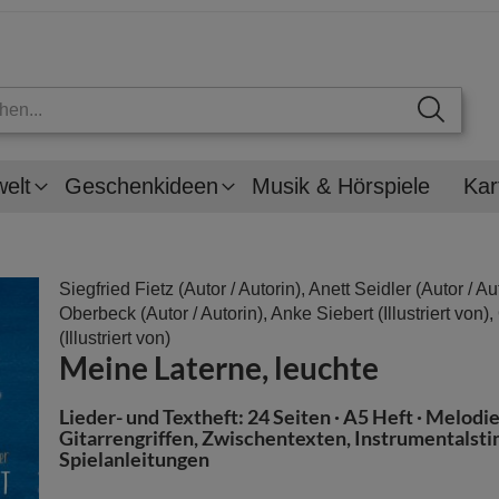
welt
Geschenkideen
Musik & Hörspiele
Kar
Siegfried Fietz
(Autor / Autorin),
Anett Seidler
(Autor / Au
Oberbeck
(Autor / Autorin),
Anke Siebert
(Illustriert von),
(Illustriert von)
Meine Laterne, leuchte
Lieder- und Textheft: 24 Seiten · A5 Heft · Melodi
Gitarrengriffen, Zwischentexten, Instrumentals
Spielanleitungen