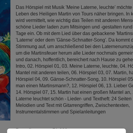
Das Hörspiel mit Musik 'Meine Laterne, leuchte' möcht
Leben des Heiligen Martin von Tours näher bringen. In
wird vermittelt, wie wichtig das Teilen mit anderen Mens
schöne Lieder laden zum Mitsingen und -gestalten rund 
Tage ein. Ob mit dem Lied über das gebackene 'Martin
'Laterne' oder dem 'Gänse-Schnatter-Song'. Da kommt di
Stimmung auf, um anschließend bei den Laternenumzü
um die Martinsfeuer herum alle Lieder nochmals gemei
und danach, hoffentlich, bereichert nach Hause zu gehen
Intro, 02. Hörspiel 01, 03. Meine Laterne, leuchte, 04. H
Mantel mit anderen teilen, 06. Hörspiel 03, 07. Martin, h
Hörspiel 04, 09. Gänse-Schnatter-Song, 10. Hörspiel 05
man einen Martinsmann?, 12. Hörspiel 06, 13. Lieber Got
14. Hörspiel 07, 15. Martin hat einen großen Mantel an,
Laterne leuchtet schön - Lieder- und Textheft: 24 Seiten 
Melodien und Text mit Gitarrengriffen, Zwischentexten,
Instrumentalstimmen und Spielanleitungen
Bestellnummer:
71-202