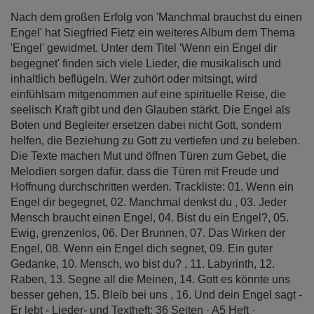
Nach dem großen Erfolg von 'Manchmal brauchst du einen
Engel' hat Siegfried Fietz ein weiteres Album dem Thema
'Engel' gewidmet. Unter dem Titel 'Wenn ein Engel dir
begegnet' finden sich viele Lieder, die musikalisch und
inhaltlich beflügeln. Wer zuhört oder mitsingt, wird
einfühlsam mitgenommen auf eine spirituelle Reise, die
seelisch Kraft gibt und den Glauben stärkt. Die Engel als
Boten und Begleiter ersetzen dabei nicht Gott, sondern
helfen, die Beziehung zu Gott zu vertiefen und zu beleben.
Die Texte machen Mut und öffnen Türen zum Gebet, die
Melodien sorgen dafür, dass die Türen mit Freude und
Hoffnung durchschritten werden. Trackliste: 01. Wenn ein
Engel dir begegnet, 02. Manchmal denkst du , 03. Jeder
Mensch braucht einen Engel, 04. Bist du ein Engel?, 05.
Ewig, grenzenlos, 06. Der Brunnen, 07. Das Wirken der
Engel, 08. Wenn ein Engel dich segnet, 09. Ein guter
Gedanke, 10. Mensch, wo bist du? , 11. Labyrinth, 12.
Raben, 13. Segne all die Meinen, 14. Gott es könnte uns
besser gehen, 15. Bleib bei uns , 16. Und dein Engel sagt -
Er lebt - Lieder- und Textheft: 36 Seiten · A5 Heft ·