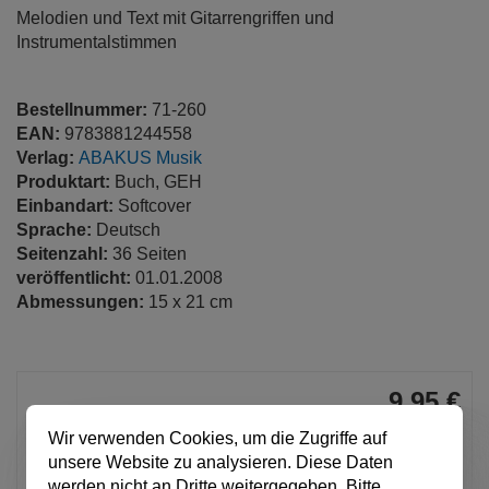
Melodien und Text mit Gitarrengriffen und
Instrumentalstimmen
Bestellnummer:
71-260
EAN:
9783881244558
Verlag:
ABAKUS Musik
Produktart:
Buch, GEH
Einbandart:
Softcover
Sprache:
Deutsch
Seitenzahl:
36 Seiten
veröffentlicht:
01.01.2008
Abmessungen:
15 x 21 cm
9,95 €
pro Stück
Wir verwenden Cookies, um die Zugriffe auf
Anzahl
unsere Website zu analysieren. Diese Daten
werden nicht an Dritte weitergegeben. Bitte