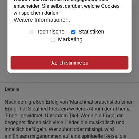
entscheiden Sie selbst darüber, welche Cookies
In den Warenkorb
wir speichern dürfen.
Weitere Informationen.
Technische
Statistiken
Alle Preise inkl. MwSt.
Marketing
Verfügbar
Artikel merken
Ja, ich stimme zu
Details
Nach dem großen Erfolg von 'Manchmal brauchst du einen
Engel' hat Siegfried Fietz ein weiteres Album dem Thema
'Engel' gewidmet. Unter dem Titel 'Wenn ein Engel dir
begegnet' finden sich viele Lieder, die musikalisch und
inhaltlich beflügeln. Wer zuhört oder mitsingt, wird
einfühlsam mitgenommen auf eine spirituelle Reise, die