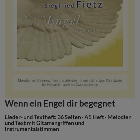
Wenn ein Engel dir begegnet
Zum
Anfang
der
Lieder- und Textheft: 36 Seiten · A5 Heft · Melodien
Bildergalerie
und Text mit Gitarrengriffen und
Instrumentalstimmen
springen