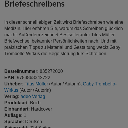
Briefeschreibens
springen
In dieser schnelllebigen Zeit wirkt Briefeschreiben wie eine
Medizin. Hier erfahren Sie, warum das Schreiben glücklich
macht. Außerdem zeichnet Bestsellerautor Titus Müller
Briefwechsel bekannter Persönlichkeiten nach. Und mit
praktischen Tipps zu Material und Gestaltung weckt Gaby
Trombello-Wirkus die Begeisterung fürs Schreiben.
Bestellnummer:
835272000
EAN:
9783863342722
Urheber:
Titus Müller
(Autor / Autorin),
Gaby Trombello-
Wirkus
(Autor / Autorin)
Verlag:
adeo Verlag
Produktart:
Buch
Einbandart:
Hardcover
Auflage:
1
Sprache:
Deutsch
Seitenzahl:
224 Seiten