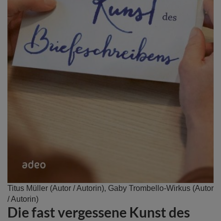
Zum
Titus Müller
(Autor / Autorin),
Gaby Trombello-Wirkus
(Autor
Anfang
/ Autorin)
Die fast vergessene Kunst des
der
Bildergalerie