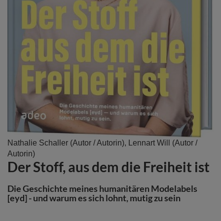
Zum
Nathalie Schaller
(Autor / Autorin),
Lennart Will
(Autor /
Anfang
Autorin)
Der Stoff, aus dem die Freiheit ist
der
Bildergalerie
springen
Die Geschichte meines humanitären Modelabels
[eyd] - und warum es sich lohnt, mutig zu sein