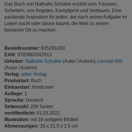
Das Buch von Nathalie Schaller erzählt vom Träumen,
Scheitern, von Ängsten, Kampfgeist und Vertrauen. Eine
packende Inspiration für jeden, der nach seiner Aufgabe im
Leben sucht oder davon träumt, die Welt zu einem
besseren Ort zu machen.
Bestellnummer:
835291000
EAN:
9783863342913
Urheber:
Nathalie Schaller
(Autor / Autorin),
Lennart Will
(Autor / Autorin)
Verlag:
adeo Verlag
Produktart:
Buch
Einbandart:
Hardcover
Auflage:
1
Sprache:
Deutsch
Seitenzahl:
208 Seiten
veröffentlicht:
01.03.2021
Illustration:
mit 16-seitigem Bildteil
Abmessungen:
16 x 21.5 x 1.5 cm