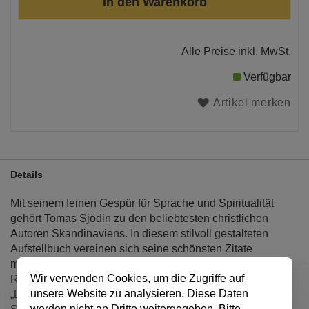
In den Warenkorb
Alle Preise inkl. MwSt.
Verfügbar
Artikel merken
Details
Mit seinem feinen Gespür für Sprache und Spiritualität
gehört Tomas Sjödin zu den beliebtesten christlichen
Autoren Skandinaviens. In diesem stilvoll gestalteten
Aufstellbuch vereinen sich seine schönsten Zitate
mit ästhetischen Bildwelten und einem Hauch nordischer
Wir verwenden Cookies, um die Zugriffe auf
Ruhe.
unsere Website zu analysieren. Diese Daten
„Die Ruhe ist nicht dazu da, dass wir noch mehr schaffen.
werden nicht an Dritte weitergegeben. Bitte