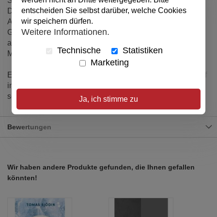
Sie will uns neu erschaffen.“
entscheiden Sie selbst darüber, welche Cookies
Dieser und viele weitere Gedanken laden dazu ein, im
wir speichern dürfen.
Alltag Tiefe zu entdecken und der leisen Sehnsucht nach
Weitere Informationen.
Gott Raum zu geben – offen, ehrlich, fragend. Ergänzt von
ausgewählten Bibelversen aus der Übersetzung The
Technische
Statistiken
Message.
Marketing
Ein Aufstellbuch, das nicht nur dekorativ, sondern auch tief
inspirierend ist – ideal zum Verschenken oder um sich
selbst eine Freude zu machen.
Ja, ich stimme zu
Bewertungen
Wir haben andere Produkte gefunden, die Ihnen gefallen
könnten!