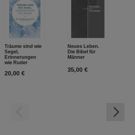
Träume sind wie
Neues Leben.
Fü
Segel,
Die Bibel für
n
Erinnerungen
Männer
wie Ruder
35,00 €
9
20,00 €