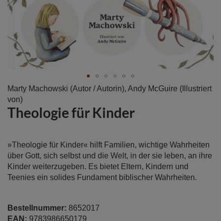
Zum
Marty Machowski
(Autor / Autorin),
Andy McGuire
(Illustriert
Anfang
von)
Theologie für Kinder
der
Bildergalerie
springen
»Theologie für Kinder« hilft Familien, wichtige Wahrheiten
über Gott, sich selbst und die Welt, in der sie leben, an ihre
Kinder weiterzugeben. Es bietet Eltern, Kindern und
Teenies ein solides Fundament biblischer Wahrheiten.
Bestellnummer:
8652017
EAN:
9783986650179