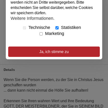
werden nicht an Dritte weitergegeben. Bitte
entscheiden Sie selbst darüber, welche Cookies
In den Warenkorb
wir speichern dürfen.
Weitere Informationen.
Alle Preise inkl. MwSt.
Technische
Statistiken
Marketing
Verfügbar
Artikel merken
Ja, ich stimme zu
Details
Wenn Sie die Person werden, zu der Sie in Christus Jesus
geschaffen wurden
... dann kann nicht einmal die Hölle Sie aufhalten!
Erkennen Sie Ihren wahren Wert und Ihre Bedeutung
GOTT, DER MEISTERBILDNER, der Sie in SEINEM BILD