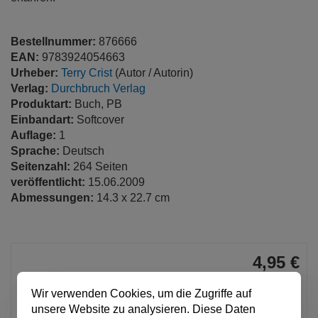
Bestellnummer:
876666
EAN:
9783924054663
Urheber:
Terry Crist
(Autor / Autorin)
Verlag:
Durchbruch Verlag
Produktart:
Buch, PB
Einbandart:
Softcover
Auflage:
1
Sprache:
Deutsch
Seitenzahl:
264 Seiten
veröffentlicht:
15.06.2009
Abmessungen:
14.3 x 22.7 cm
4,95 €
pro Stück
Wir verwenden Cookies, um die Zugriffe auf
Anzahl
unsere Website zu analysieren. Diese Daten