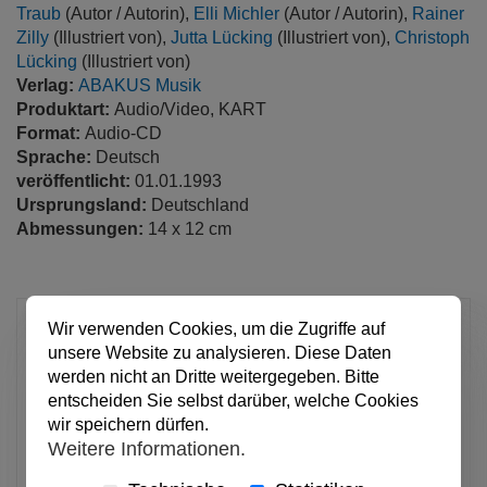
Traub
(Autor / Autorin),
Elli Michler
(Autor / Autorin),
Rainer
Zilly
(Illustriert von),
Jutta Lücking
(Illustriert von),
Christoph
Lücking
(Illustriert von)
Verlag:
ABAKUS Musik
Produktart:
Audio/Video, KART
Format:
Audio-CD
Sprache:
Deutsch
veröffentlicht:
01.01.1993
Ursprungsland:
Deutschland
Abmessungen:
14 x 12 cm
12,95 €
Wir verwenden Cookies, um die Zugriffe auf
unsere Website zu analysieren. Diese Daten
pro Stück
werden nicht an Dritte weitergegeben. Bitte
Anzahl
entscheiden Sie selbst darüber, welche Cookies
wir speichern dürfen.
Weitere Informationen.
In den Warenkorb