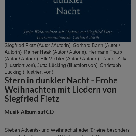
Zum
Siegfried Fietz
(Autor / Autorin),
Gerhard Barth
(Autor /
Anfang
Autorin),
Rainer Haak
(Autor / Autorin),
Hermann Traub
der
(Autor / Autorin),
Elli Michler
(Autor / Autorin),
Rainer Zilly
Bildergalerie
(Illustriert von),
Jutta Lücking
(Illustriert von),
Christoph
springen
Lücking
(Illustriert von)
Stern in dunkler Nacht - Frohe
Weihnachten mit Liedern von
Siegfried Fietz
Musik Album auf CD
Sieben Advents- und Weihnachtslieder für eine besonders