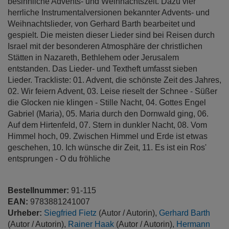
besinnliche Advents- und Weihnachtszeit. Dazu vier
herrliche Instrumentalversionen bekannter Advents- und
Weihnachtslieder, von Gerhard Barth bearbeitet und
gespielt. Die meisten dieser Lieder sind bei Reisen durch
Israel mit der besonderen Atmosphäre der christlichen
Stätten in Nazareth, Bethlehem oder Jerusalem
entstanden. Das Lieder- und Textheft umfasst sieben
Lieder. Trackliste: 01. Advent, die schönste Zeit des Jahres,
02. Wir feiern Advent, 03. Leise rieselt der Schnee - Süßer
die Glocken nie klingen - Stille Nacht, 04. Gottes Engel
Gabriel (Maria), 05. Maria durch den Dornwald ging, 06.
Auf dem Hirtenfeld, 07. Stern in dunkler Nacht, 08. Vom
Himmel hoch, 09. Zwischen Himmel und Erde ist etwas
geschehen, 10. Ich wünsche dir Zeit, 11. Es ist ein Ros'
entsprungen - O du fröhliche
Bestellnummer:
91-115
EAN:
9783881241007
Urheber:
Siegfried Fietz
(Autor / Autorin),
Gerhard Barth
(Autor / Autorin),
Rainer Haak
(Autor / Autorin),
Hermann