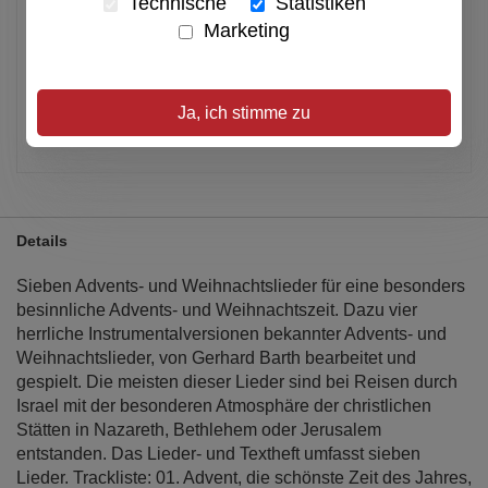
Technische
Statistiken
Marketing
Alle Preise inkl. MwSt.
Verfügbar
Ja, ich stimme zu
Artikel merken
Details
Sieben Advents- und Weihnachtslieder für eine besonders
besinnliche Advents- und Weihnachtszeit. Dazu vier
herrliche Instrumentalversionen bekannter Advents- und
Weihnachtslieder, von Gerhard Barth bearbeitet und
gespielt. Die meisten dieser Lieder sind bei Reisen durch
Israel mit der besonderen Atmosphäre der christlichen
Stätten in Nazareth, Bethlehem oder Jerusalem
entstanden. Das Lieder- und Textheft umfasst sieben
Lieder. Trackliste: 01. Advent, die schönste Zeit des Jahres,