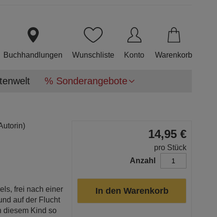
Direkt
zum
Inhalt
Buchhandlungen
Wunschliste
Konto
Warenkorb
tenwelt
% Sonderangebote
Autorin)
14,95 €
pro Stück
Anzahl
ls, frei nach einer
In den Warenkorb
nd auf der Flucht
n diesem Kind so