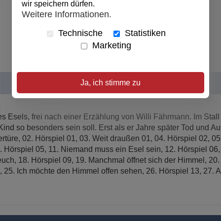
wir speichern dürfen.
veröffentlicht:
01.01.1999
Weitere Informationen.
Ursprungsland:
Deutschland
Abmessungen:
14 x 12 cm
Technische
Statistiken
Marketing
Ja, ich stimme zu
es Esels, frei nach einer Erzählung von Willi Fährmann. Im Sta
ind so besonders sein soll. Erst als er Jahre später Tod und Au
rtüre, 02. Hörspiel 01, 03. Weit draußen 01, 04. Hörspiel 02, 0
. Hörspiel 05, 11. Niemand muss ein Esel sein, 12. Hörspiel 06, 
uch, 18. Hörspiel 09, 19. Manchmal öffnet sich der Himmel, 20. H
2, 25. Ich möchte den Himmel offen sehen, 26. Hörspiel 13, 27. 