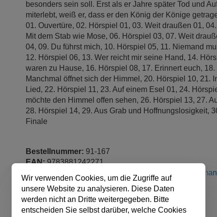
besonders sein soll. Erst als er Jahre später Tod und A
miterlebt, weiß er, dass er den König der Könige getrage
01. Ouvertüre, 02. Hörspiel 01, 03. Weit draußen 01, 04.
Mit dem Stab wie Mose, 06. Hörspiel 03, 07. Weit drauß
04, 09. Du führst mich, 10. Hörspiel 05, 11. Niemand mu
12. Hörspiel 06, 13. Wer reicht mir seine Hand, 14. Hörs
waren zu Hause, 16. Hörspiel 08, 17. Erinnert euch, 18. 
Manchmal öffnet sich der Himmel, 20. Hörspiel 10, 21. I
Lied, 22. Hörspiel 11, 23. Auf einem Esel 01, 24. Hörspie
möchte den Himmel offen sehen, 26. Hörspiel 13, 27. Au
28. Hörspiel 14, 29. Aus Grab und Hoffnungslosigkeit, 30
Finale
Bestellnummer:
91-167
EAN:
9783881242271
Urheber:
Siegfried Fietz
(Autor / Autorin),
Willi Fährma
Wir verwenden Cookies, um die Zugriffe auf
Verlag:
ABAKUS Musik
unsere Website zu analysieren. Diese Daten
Produktart:
Audio/Video, JEWELCASE
werden nicht an Dritte weitergegeben. Bitte
Format:
Audio-CD
entscheiden Sie selbst darüber, welche Cookies
Sprache:
Deutsch